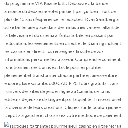
du programme VIP. Kaamelott : Découvrez la bande
annonce du deuxième volet partie 1 par guildem. Fort de
plus de 15 ans d’expérience, le rédacteur Ryan Sandberg a
su se tailler une place dans des industries variées, allant de
la télévision et du cinéma à l’automobile, en passant par
l’éducation, les événements en direct et le iGaming incluant
les casinos en direct. Ici, renseignez la suite de vos
informations personnelles, à savoir. Comprendre comment
fonctionnent ces bonus est la clé pour en profiter
pleinement et transformer chaque partie en une aventure
encore plus excitante. 600 CAD + 20 Tours gratuits. Dans
l’univers des sites de jeux en ligne au Canada, certains
éditeurs de jeux se distinguent par la qualité, l’innovation et
la diversité de leurs créations. Cliquez sur le bouton jaune «
Dépôt » à gauche et choisissez votre méthode de paiement.