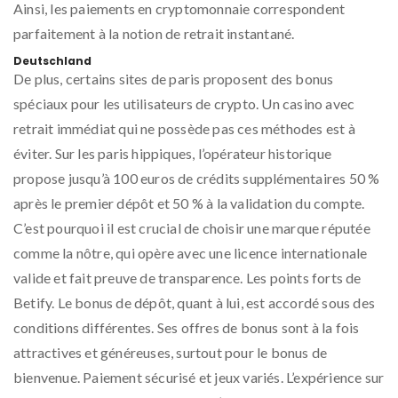
Ainsi, les paiements en cryptomonnaie correspondent
parfaitement à la notion de retrait instantané.
Deutschland
De plus, certains sites de paris proposent des bonus
spéciaux pour les utilisateurs de crypto. Un casino avec
retrait immédiat qui ne possède pas ces méthodes est à
éviter. Sur les paris hippiques, l’opérateur historique
propose jusqu’à 100 euros de crédits supplémentaires 50 %
après le premier dépôt et 50 % à la validation du compte.
C’est pourquoi il est crucial de choisir une marque réputée
comme la nôtre, qui opère avec une licence internationale
valide et fait preuve de transparence. Les points forts de
Betify. Le bonus de dépôt, quant à lui, est accordé sous des
conditions différentes. Ses offres de bonus sont à la fois
attractives et généreuses, surtout pour le bonus de
bienvenue. Paiement sécurisé et jeux variés. L’expérience sur