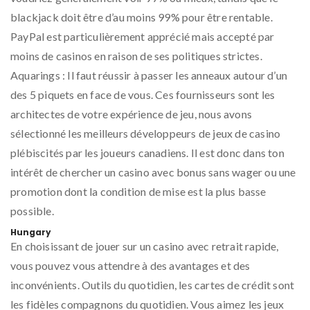
blackjack doit être d’au moins 99% pour être rentable.
PayPal est particulièrement apprécié mais accepté par
moins de casinos en raison de ses politiques strictes.
Aquarings : Il faut réussir à passer les anneaux autour d’un
des 5 piquets en face de vous. Ces fournisseurs sont les
architectes de votre expérience de jeu, nous avons
sélectionné les meilleurs développeurs de jeux de casino
plébiscités par les joueurs canadiens. Il est donc dans ton
intérêt de chercher un casino avec bonus sans wager ou une
promotion dont la condition de mise est la plus basse
possible.
Hungary
En choisissant de jouer sur un casino avec retrait rapide,
vous pouvez vous attendre à des avantages et des
inconvénients. Outils du quotidien, les cartes de crédit sont
les fidèles compagnons du quotidien. Vous aimez les jeux