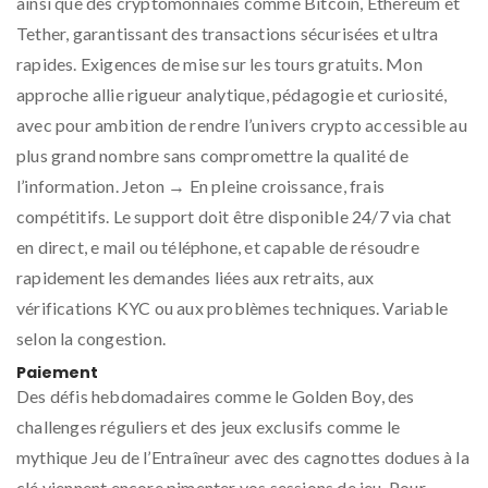
ainsi que des cryptomonnaies comme Bitcoin, Ethereum et
Tether, garantissant des transactions sécurisées et ultra
rapides. Exigences de mise sur les tours gratuits. Mon
approche allie rigueur analytique, pédagogie et curiosité,
avec pour ambition de rendre l’univers crypto accessible au
plus grand nombre sans compromettre la qualité de
l’information. Jeton → En pleine croissance, frais
compétitifs. Le support doit être disponible 24/7 via chat
en direct, e mail ou téléphone, et capable de résoudre
rapidement les demandes liées aux retraits, aux
vérifications KYC ou aux problèmes techniques. Variable
selon la congestion.
Paiement
Des défis hebdomadaires comme le Golden Boy, des
challenges réguliers et des jeux exclusifs comme le
mythique Jeu de l’Entraîneur avec des cagnottes dodues à la
clé viennent encore pimenter vos sessions de jeu. Pour