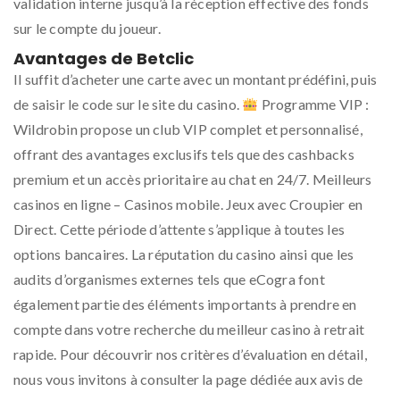
validation interne jusqu’à la réception effective des fonds
sur le compte du joueur.
Avantages de Betclic
Il suffit d’acheter une carte avec un montant prédéfini, puis
de saisir le code sur le site du casino.
Programme VIP :
Wildrobin propose un club VIP complet et personnalisé,
offrant des avantages exclusifs tels que des cashbacks
premium et un accès prioritaire au chat en 24/7. Meilleurs
casinos en ligne – Casinos mobile. Jeux avec Croupier en
Direct. Cette période d’attente s’applique à toutes les
options bancaires. La réputation du casino ainsi que les
audits d’organismes externes tels que eCogra font
également partie des éléments importants à prendre en
compte dans votre recherche du meilleur casino à retrait
rapide. Pour découvrir nos critères d’évaluation en détail,
nous vous invitons à consulter la page dédiée aux avis de