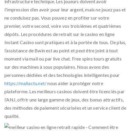
infrastructure technique. Les joueurs doivent avoir
l’impression d’en avoir pour leur argent, mais ne jouez pas et
ne conduisez pas. Vous pouvez en profiter sur votre
premier, votre second, voire vos troisièmes et quatrièmes
dépôts. Les procédures de retrait sur le casino en ligne
Instant Casino sont pratiques et à la portée de tous. De plus,
l’assistance de Bwin est au point et peut être joint à tout
moment via mail ou par live chat. Free spins tours gratuits
sur des machines à sous populaires. Nous avons des
personnes dédiées et des technologies intelligentes pour
https://maliactu.net/
nous aider à protéger notre
plateforme. Les meilleurs casinos doivent être licenciés par
l’ANJ, offrir une large gamme de jeux, des bonus attractifs,
des méthodes de paiement sécurisées et un service client de
qualité.