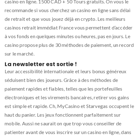
casino en ligne. 1500 CAD + 50 Tours gratuits. On vous le
recommande si vous cherchez un casino en ligne sans délai
de retrait et que vous jouez déjà en crypto. Les meilleurs
casinos retrait immédiat France vous permettent d’accéder
à vos fonds en quelques minutes ou heures, pas en jours. Le
casino propose plus de 30 méthodes de paiement, un record
sur le marché.
La newsletter est sortie !
Leur accessibilité internationale et leurs bonus généreux
séduisent bien des joueurs. Grâce à des méthodes de
paiement rapides et fiables, telles que les portefeuilles
électroniques et les virements bancaires, retirer vos gains
est simple et rapide. Ch, MyCasino et Starvegas occupent le
haut du panier. Les jeux fonctionnent parfaitement sur
mobile. Aussi ne saurait on que trop vous conseiller de
patienter avant de vous inscrire sur un casino en ligne, dans