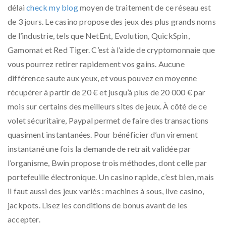
délai
check my blog
moyen de traitement de ce réseau est
de 3 jours. Le casino propose des jeux des plus grands noms
de l’industrie, tels que NetEnt, Evolution, QuickSpin,
Gamomat et Red Tiger. C’est à l’aide de cryptomonnaie que
vous pourrez retirer rapidement vos gains. Aucune
différence saute aux yeux, et vous pouvez en moyenne
récupérer à partir de 20 € et jusqu’à plus de 20 000 € par
mois sur certains des meilleurs sites de jeux. À côté de ce
volet sécuritaire, Paypal permet de faire des transactions
quasiment instantanées. Pour bénéficier d’un virement
instantané une fois la demande de retrait validée par
l’organisme, Bwin propose trois méthodes, dont celle par
portefeuille électronique. Un casino rapide, c’est bien, mais
il faut aussi des jeux variés : machines à sous, live casino,
jackpots. Lisez les conditions de bonus avant de les
accepter.