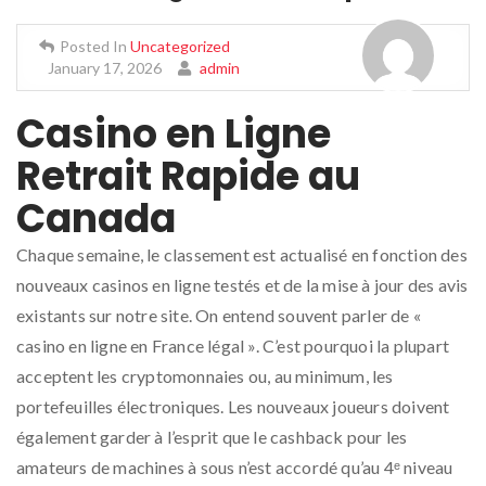
Posted In
Uncategorized
January 17, 2026
admin
Casino en Ligne
Retrait Rapide au
Canada
Chaque semaine, le classement est actualisé en fonction des
nouveaux casinos en ligne testés et de la mise à jour des avis
existants sur notre site. On entend souvent parler de «
casino en ligne en France légal ». C’est pourquoi la plupart
acceptent les cryptomonnaies ou, au minimum, les
portefeuilles électroniques. Les nouveaux joueurs doivent
également garder à l’esprit que le cashback pour les
amateurs de machines à sous n’est accordé qu’au 4ᵉ niveau