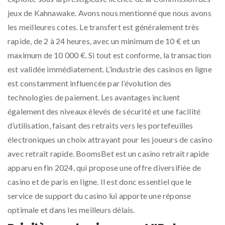
jeux de Kahnawake. Avons nous mentionné que nous avons
les meilleures cotes. Le transfert est généralement très
rapide, de 2 à 24 heures, avec un minimum de 10 € et un
maximum de 10 000 €. Si tout est conforme, la transaction
est validée immédiatement. L’industrie des casinos en ligne
est constamment influencée par l’évolution des
technologies de paiement. Les avantages incluent
également des niveaux élevés de sécurité et une facilité
d’utilisation, faisant des retraits vers les portefeuilles
électroniques un choix attrayant pour les joueurs de casino
avec retrait rapide. BoomsBet est un casino retrait rapide
apparu en fin 2024, qui propose une offre diversifiée de
casino et de paris en ligne. Il est donc essentiel que le
service de support du casino lui apporte une réponse
optimale et dans les meilleurs délais.