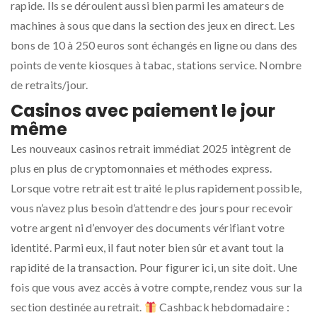
rapide. Ils se déroulent aussi bien parmi les amateurs de
machines à sous que dans la section des jeux en direct. Les
bons de 10 à 250 euros sont échangés en ligne ou dans des
points de vente kiosques à tabac, stations service. Nombre
de retraits/jour.
Casinos avec paiement le jour
même
Les nouveaux casinos retrait immédiat 2025 intègrent de
plus en plus de cryptomonnaies et méthodes express.
Lorsque votre retrait est traité le plus rapidement possible,
vous n’avez plus besoin d’attendre des jours pour recevoir
votre argent ni d’envoyer des documents vérifiant votre
identité. Parmi eux, il faut noter bien sûr et avant tout la
rapidité de la transaction. Pour figurer ici, un site doit. Une
fois que vous avez accès à votre compte, rendez vous sur la
section destinée au retrait.
Cashback hebdomadaire :