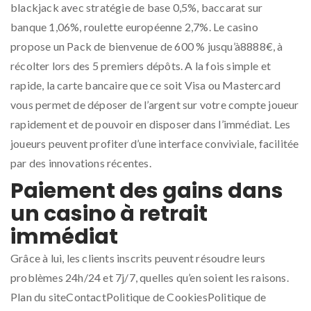
blackjack avec stratégie de base 0,5%, baccarat sur
banque 1,06%, roulette européenne 2,7%. Le casino
propose un Pack de bienvenue de 600 % jusqu’à8888€, à
récolter lors des 5 premiers dépôts. A la fois simple et
rapide, la carte bancaire que ce soit Visa ou Mastercard
vous permet de déposer de l’argent sur votre compte joueur
rapidement et de pouvoir en disposer dans l’immédiat. Les
joueurs peuvent profiter d’une interface conviviale, facilitée
par des innovations récentes.
Paiement des gains dans
un casino à retrait
immédiat
Grâce à lui, les clients inscrits peuvent résoudre leurs
problèmes 24h/24 et 7j/7, quelles qu’en soient les raisons.
Plan du siteContactPolitique de CookiesPolitique de