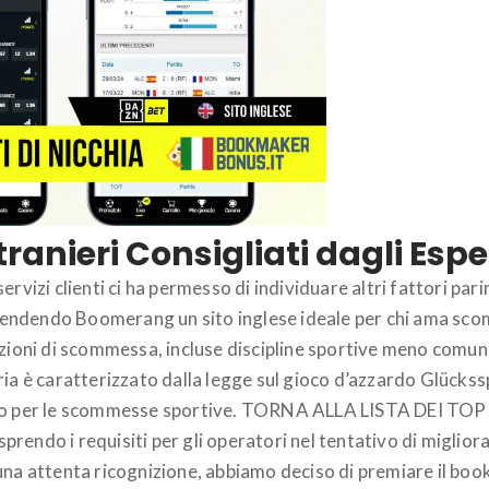
ranieri Consigliati dagli Espe
rvizi clienti ci ha permesso di individuare altri fattori par
, rendendo Boomerang un sito inglese ideale per chi ama sco
zioni di scommessa, incluse discipline sportive meno comuni c
ia è caratterizzato dalla legge sul gioco d’azzardo Glücksspi
ico per le scommesse sportive. TORNA ALLA LISTA DEI TOP B
endo i requisiti per gli operatori nel tentativo di migliora
una attenta ricognizione, abbiamo deciso di premiare il book