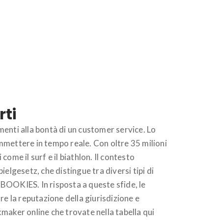
rti
imenti alla bontà di un customer service. Lo
mmettere in tempo reale. Con oltre 35 milioni
ome il surf e il biathlon. Il contesto
elgesetz, che distingue tra diversi tipi di
OOKIES. In risposta a queste sfide, le
re la reputazione della giurisdizione e
maker online che trovate nella tabella qui