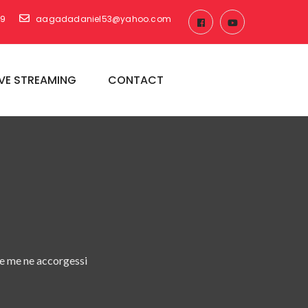
69
aagadadaniel53@yahoo.com
IVE STREAMING
CONTACT
he me ne accorgessi