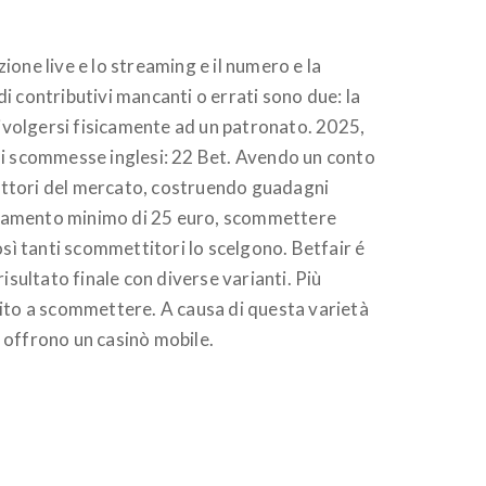
one live e lo streaming e il numero e la
di contributivi mancanti o errati sono due: la
rivolgersi fisicamente ad un patronato. 2025,
i di scommesse inglesi: 22 Bet. Avendo un conto
li attori del mercato, costruendo guadagni
Versamento minimo di 25 euro, scommettere
osì tanti scommettitori lo scelgono. Betfair é
ultato finale con diverse varianti. Più
subito a scommettere. A causa di questa varietà
o offrono un casinò mobile.