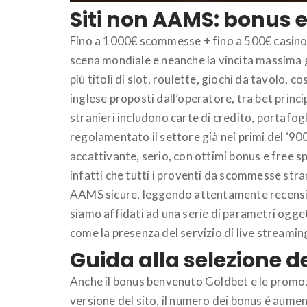
Siti non AAMS: bonus e
Fino a 1000€ scommesse + fino a 500€ casino.
scena mondiale e neanche la vincita massima g
più titoli di slot, roulette, giochi da tavolo,
inglese proposti dall’operatore, tra bet prin
stranieri includono carte di credito, portafogl
regolamentato il settore già nei primi del ‘900.
accattivante, serio, con ottimi bonus e free 
infatti che tutti i proventi da scommesse str
AAMS sicure, leggendo attentamente recension
siamo affidati ad una serie di parametri ogget
come la presenza del servizio di live streaming,
Guida alla selezione de
Anche il bonus benvenuto Goldbet e le promozion
versione del sito, il numero dei bonus é aume