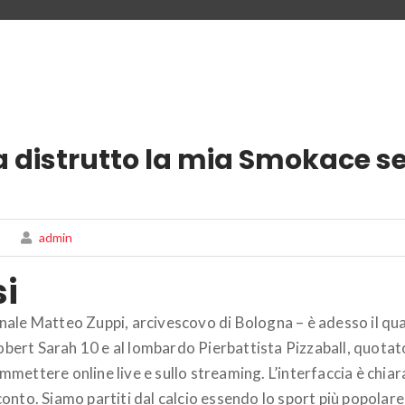
ha distrutto la mia Smokace 
admin
i
inale Matteo Zuppi, arcivescovo di Bologna – è adesso il qua
Robert Sarah 10 e al lombardo Pierbattista Pizzaball, quotat
ommettere online live e sullo streaming. L’interfaccia è chiar
o conto. Siamo partiti dal calcio essendo lo sport più popolare