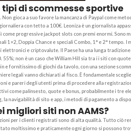
 tipi di scommesse sportive
 Non gioca a suo favore la mancanza di Paypal come metodo 
iornaliera con tetto a 100€. Leoniza è un giornalista appass
 così come progressive jackpot slots con premi enormi. Sono m
cipali 1×2, Doppia Chance e speciali Combo, 1° e 2° tempo. 
i elettronici e criptovalute. Il Paese ha una lunga tradizion
 55%; non è un caso che William Hill sia tra i i siti con quot
spin e fornitissimo di giochi da tavolo, con una sezione sc
aniere legali vanno dichiarati al fisco. È fondamentale sc
i e pareri degli utenti prima di procedere alla registrazio
tivi come palinsesto, quote e bonus, probabilmente i tre elem
 la navigabilità di sito e app, i metodi di pagamento a dispos
i migliori siti non AAMS?
i per i clienti registrati sono di alta qualità. Tutto ciò re
ntato moltissimo e praticamente ogni giorno si possono tro