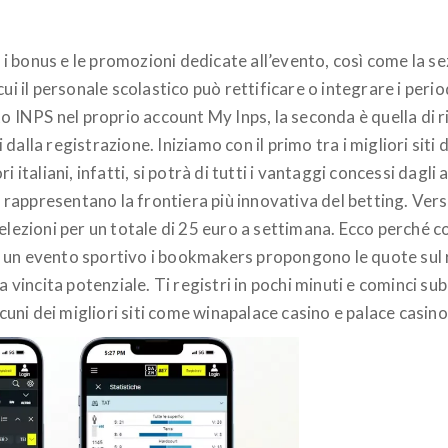
bonus e le promozioni dedicate all’evento, così come la sezi
ui il personale scolastico può rettificare o integrare i perio
to INPS nel proprio account My Inps, la seconda è quella di 
dalla registrazione. Iniziamo con il primo tra i migliori sit
i italiani, infatti, si potrà di tutti i vantaggi concessi dag
rts rappresentano la frontiera più innovativa del betting. 
elezioni per un totale di 25 euro a settimana. Ecco perché c
un evento sportivo i bookmakers propongono le quote sul ris
la vincita potenziale. Ti registri in pochi minuti e cominci 
lcuni dei migliori siti come winapalace casino e palace casin