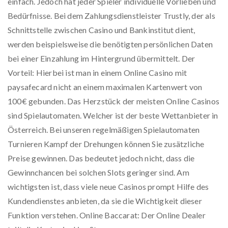
einfach. Jedoch hat jeder Spieler individuelle Vorlieben und
Bedürfnisse. Bei dem Zahlungsdienstleister Trustly, der als
Schnittstelle zwischen Casino und Bankinstitut dient,
werden beispielsweise die benötigten persönlichen Daten
bei einer Einzahlung im Hintergrund übermittelt. Der
Vorteil: Hierbei ist man in einem Online Casino mit
paysafecard nicht an einem maximalen Kartenwert von
100€ gebunden. Das Herzstück der meisten Online Casinos
sind Spielautomaten. Welcher ist der beste Wettanbieter in
Österreich. Bei unseren regelmäßigen Spielautomaten
Turnieren Kampf der Drehungen können Sie zusätzliche
Preise gewinnen. Das bedeutet jedoch nicht, dass die
Gewinnchancen bei solchen Slots geringer sind. Am
wichtigsten ist, dass viele neue Casinos prompt Hilfe des
Kundendienstes anbieten, da sie die Wichtigkeit dieser
Funktion verstehen. Online Baccarat: Der Online Dealer