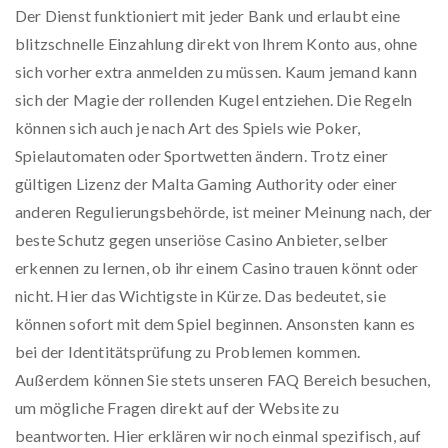
Der Dienst funktioniert mit jeder Bank und erlaubt eine
blitzschnelle Einzahlung direkt von Ihrem Konto aus, ohne
sich vorher extra anmelden zu müssen. Kaum jemand kann
sich der Magie der rollenden Kugel entziehen. Die Regeln
können sich auch je nach Art des Spiels wie Poker,
Spielautomaten oder Sportwetten ändern. Trotz einer
gültigen Lizenz der Malta Gaming Authority oder einer
anderen Regulierungsbehörde, ist meiner Meinung nach, der
beste Schutz gegen unseriöse Casino Anbieter, selber
erkennen zu lernen, ob ihr einem Casino trauen könnt oder
nicht. Hier das Wichtigste in Kürze. Das bedeutet, sie
können sofort mit dem Spiel beginnen. Ansonsten kann es
bei der Identitätsprüfung zu Problemen kommen.
Außerdem können Sie stets unseren FAQ Bereich besuchen,
um mögliche Fragen direkt auf der Website zu
beantworten. Hier erklären wir noch einmal spezifisch, auf