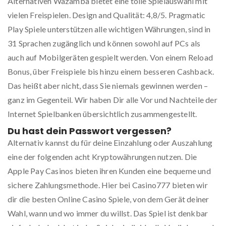
Alternativen Wazamba bietet eine tolle Spielauswahl mit
vielen Freispielen. Design and Qualität: 4,8/5. Pragmatic
Play Spiele unterstützen alle wichtigen Währungen, sind in
31 Sprachen zugänglich und können sowohl auf PCs als
auch auf Mobilgeräten gespielt werden. Von einem Reload
Bonus, über Freispiele bis hinzu einem besseren Cashback.
Das heißt aber nicht, dass Sie niemals gewinnen werden –
ganz im Gegenteil. Wir haben Dir alle Vor und Nachteile der
Internet Spielbanken übersichtlich zusammengestellt.
Du hast dein Passwort vergessen?
Alternativ kannst du für deine Einzahlung oder Auszahlung
eine der folgenden acht Kryptowährungen nutzen. Die
Apple Pay Casinos bieten ihren Kunden eine bequeme und
sichere Zahlungsmethode. Hier bei Casino777 bieten wir
dir die besten Online Casino Spiele, von dem Gerät deiner
Wahl, wann und wo immer du willst. Das Spiel ist denkbar