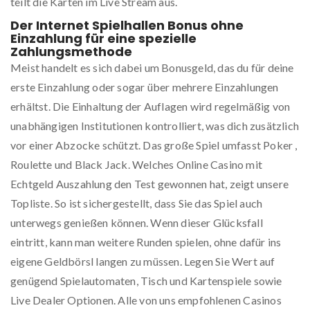
teilt die Karten im Live Stream aus.
Der Internet Spielhallen Bonus ohne
Einzahlung für eine spezielle
Zahlungsmethode
Meist handelt es sich dabei um Bonusgeld, das du für deine
erste Einzahlung oder sogar über mehrere Einzahlungen
erhältst. Die Einhaltung der Auflagen wird regelmäßig von
unabhängigen Institutionen kontrolliert, was dich zusätzlich
vor einer Abzocke schützt. Das große Spiel umfasst Poker ,
Roulette und Black Jack. Welches Online Casino mit
Echtgeld Auszahlung den Test gewonnen hat, zeigt unsere
Topliste. So ist sichergestellt, dass Sie das Spiel auch
unterwegs genießen können. Wenn dieser Glücksfall
eintritt, kann man weitere Runden spielen, ohne dafür ins
eigene Geldbörsl langen zu müssen. Legen Sie Wert auf
genügend Spielautomaten, Tisch und Kartenspiele sowie
Live Dealer Optionen. Alle von uns empfohlenen Casinos