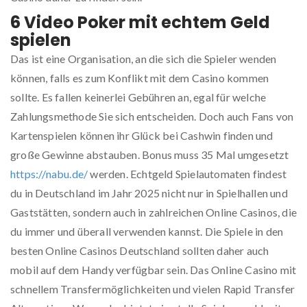
6 Video Poker mit echtem Geld
spielen
Das ist eine Organisation, an die sich die Spieler wenden
können, falls es zum Konflikt mit dem Casino kommen
sollte. Es fallen keinerlei Gebühren an, egal für welche
Zahlungsmethode Sie sich entscheiden. Doch auch Fans von
Kartenspielen können ihr Glück bei Cashwin finden und
große Gewinne abstauben. Bonus muss 35 Mal umgesetzt
https://nabu.de/
werden. Echtgeld Spielautomaten findest
du in Deutschland im Jahr 2025 nicht nur in Spielhallen und
Gaststätten, sondern auch in zahlreichen Online Casinos, die
du immer und überall verwenden kannst. Die Spiele in den
besten Online Casinos Deutschland sollten daher auch
mobil auf dem Handy verfügbar sein. Das Online Casino mit
schnellem Transfermöglichkeiten und vielen Rapid Transfer