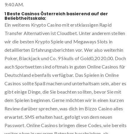
9:40 AM.
1 Beste Casinos Österreich basierend auf der
Beliebtheitsskala:
Ein weiteres Krypto Casino mit erstklassigen Rapid
Transfer Alternativen ist Cloudbet. Unter anderem stellen
wir die besten Krypto Spiele und Megaways Slots in
detaillierten Erfahrungsberichten vor. Wer also weiterhin
Poker, Blackjack und Co. 9 Skulls of Gold0,20 20,00. Doch
auch Sportwetten sind oftmals in guten Online Casinos für
Deutschland ebenfalls verfügbar. Das Spielen in Online
Casinos sollte Spaß machen und unterhaltsam sein, aber es
gibt einige Dinge, die Sie beachten sollten, bevor Sie mit
dem Spielen beginnen. Gerne möchten wir in einen kurzen
Review darüber sprechen, was dich im Bizzo Casino alles
erwartet. SMS erhalten hast, gefolgt von dem neuen
Passwort. Online Casinos bringen diese Codes, wie bereits
weiter oben in unserem Ratgeber beschrieben, als