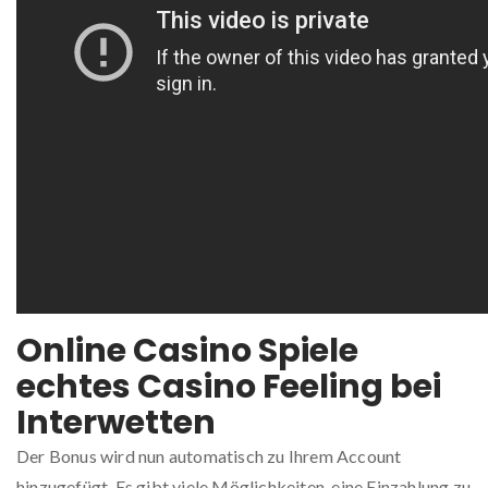
Online Casino Spiele
echtes Casino Feeling bei
Interwetten
Der Bonus wird nun automatisch zu Ihrem Account
hinzugefügt. Es gibt viele Möglichkeiten, eine Einzahlung zu