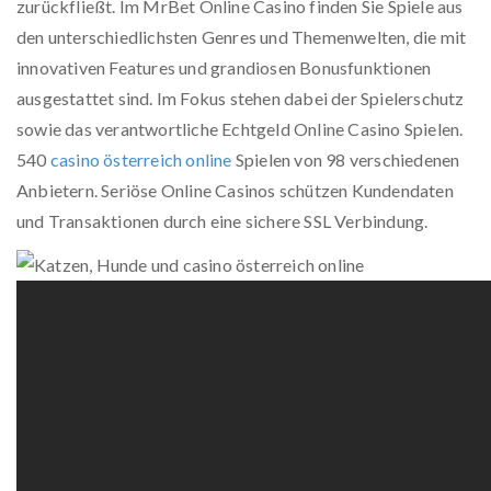
zurückfließt. Im MrBet Online Casino finden Sie Spiele aus
den unterschiedlichsten Genres und Themenwelten, die mit
innovativen Features und grandiosen Bonusfunktionen
ausgestattet sind. Im Fokus stehen dabei der Spielerschutz
sowie das verantwortliche Echtgeld Online Casino Spielen.
540
casino österreich online
Spielen von 98 verschiedenen
Anbietern. Seriöse Online Casinos schützen Kundendaten
und Transaktionen durch eine sichere SSL Verbindung.