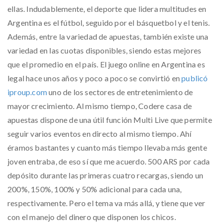
ellas. Indudablemente, el deporte que lidera multitudes en
Argentina es el fútbol, seguido por el básquetbol y el tenis.
Además, entre la variedad de apuestas, también existe una
variedad en las cuotas disponibles, siendo estas mejores
que el promedio en el país. El juego online en Argentina es
legal hace unos años y poco a poco se convirtió en
publicó
iproup.com
uno de los sectores de entretenimiento de
mayor crecimiento. Al mismo tiempo, Codere casa de
apuestas dispone de una útil función Multi Live que permite
seguir varios eventos en directo al mismo tiempo. Ahí
éramos bastantes y cuanto más tiempo llevaba más gente
joven entraba, de eso sí que me acuerdo. 500 ARS por cada
depósito durante las primeras cuatro recargas, siendo un
200%, 150%, 100% y 50% adicional para cada una,
respectivamente. Pero el tema va más allá, y tiene que ver
con el manejo del dinero que disponen los chicos.