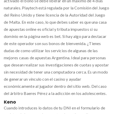
activado el bono se debe liberar en un máximo de 4 días
naturales. Playtech está regulada por la Comisión del Juego
del Reino Unido y tiene licencia de la Autoridad del Juego
de Malta. En este caso, lo que debes saber es que una casa
de apuestas online es oficial y tributa impuestos si su
dominio en la página web es bet. Si hay algo para destacar
de este operador son sus bonos de bienvenida. ¿Tienes
dudas de como utilizar los servicios de algunas de las
mejores casas de apuestas Argentina. Ideal para personas
que desean realizar sus investigaciones de cuotas y apostar
sin necesidad de tener una computadora cerca. Es un modo
de generar un vínculo con el casino y ayudar
económicamente al jugador dentro del sitio web. Del caso
del árbitro Baeres Pérez a la adicción en los adolescentes.
Keno
Cuando introduces lo datos de tu DNI en el formulario de