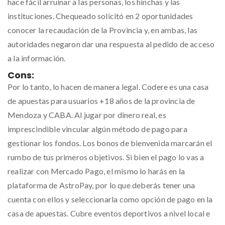
hace fácil arruinar a las personas, los hinchas y las
instituciones. Chequeado solicitó en 2 oportunidades
conocer la recaudación de la Provincia y, en ambas, las
autoridades negaron dar una respuesta al pedido de acceso
a la información.
Cons:
Por lo tanto, lo hacen de manera legal. Codere es una casa
de apuestas para usuarios +18 años de la provincia de
Mendoza y CABA. Al jugar por dinero real, es
imprescindible vincular algún método de pago para
gestionar los fondos. Los bonos de bienvenida marcarán el
rumbo de tus primeros objetivos. Si bien el pago lo vas a
realizar con Mercado Pago, el mismo lo harás en la
plataforma de AstroPay, por lo que deberás tener una
cuenta con ellos y seleccionarla como opción de pago en la
casa de apuestas. Cubre eventos deportivos a nivel local e