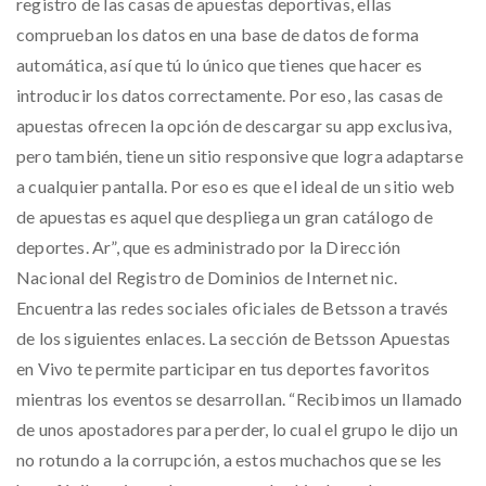
registro de las casas de apuestas deportivas, ellas
comprueban los datos en una base de datos de forma
automática, así que tú lo único que tienes que hacer es
introducir los datos correctamente. Por eso, las casas de
apuestas ofrecen la opción de descargar su app exclusiva,
pero también, tiene un sitio responsive que logra adaptarse
a cualquier pantalla. Por eso es que el ideal de un sitio web
de apuestas es aquel que despliega un gran catálogo de
deportes. Ar”, que es administrado por la Dirección
Nacional del Registro de Dominios de Internet nic.
Encuentra las redes sociales oficiales de Betsson a través
de los siguientes enlaces. La sección de Betsson Apuestas
en Vivo te permite participar en tus deportes favoritos
mientras los eventos se desarrollan. “Recibimos un llamado
de unos apostadores para perder, lo cual el grupo le dijo un
no rotundo a la corrupción, a estos muchachos que se les