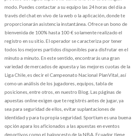
modo. Puedes contactar a su equipo las 24 horas del día a
través del chat en vivo de la web o la aplicación, donde te
proporcionarán asistencia instantánea. Ofrece un bono de
bienvenida de 100% hasta 100 € solamente realizado el
registro en su sitio. El operador se caracteriza por tener
todos los mejores partidos disponibles para disfrutar en el
minuto a minuto. En este sentido, encontrarás una gran
variedad de mercados de apuesta y las mejores cuotas de la
Liga Chile, es decir el Campeonato Nacional PlanVital, así
como un análisis de los jugadores, equipos, tabla de
posiciones, entre otros, en nuestro Blog. Las páginas de
apuestas online exigen que te registrés antes de jugar, ya
sea para seguridad de ellos, evitar suplantaciones de
identidad y para tu propia seguridad. Sportium es una buena
opción apara los aficionados a las apuestas en eventos
deportivos como el baloncesto de la NBA. Ecuador tiene