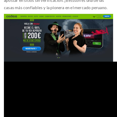
apostar en sitios sin verificación. ¡Betsson es una de las
casas más confiables y la pionera en el mercado peruano.