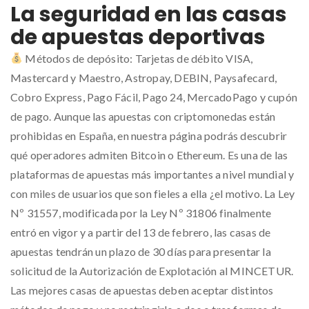
La seguridad en las casas
de apuestas deportivas
Métodos de depósito: Tarjetas de débito VISA,
Mastercard y Maestro, Astropay, DEBIN, Paysafecard,
Cobro Express, Pago Fácil, Pago 24, MercadoPago y cupón
de pago. Aunque las apuestas con criptomonedas están
prohibidas en España, en nuestra página podrás descubrir
qué operadores admiten Bitcoin o Ethereum. Es una de las
plataformas de apuestas más importantes a nivel mundial y
con miles de usuarios que son fieles a ella ¿el motivo. La Ley
Nº 31557, modificada por la Ley Nº 31806 finalmente
entró en vigor y a partir del 13 de febrero, las casas de
apuestas tendrán un plazo de 30 días para presentar la
solicitud de la Autorización de Explotación al MINCETUR.
Las mejores casas de apuestas deben aceptar distintos