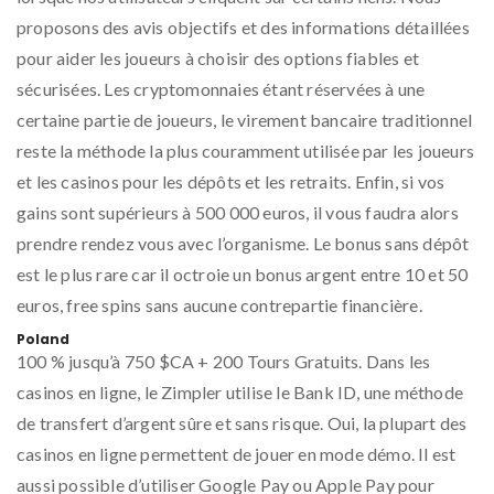
proposons des avis objectifs et des informations détaillées
pour aider les joueurs à choisir des options fiables et
sécurisées. Les cryptomonnaies étant réservées à une
certaine partie de joueurs, le virement bancaire traditionnel
reste la méthode la plus couramment utilisée par les joueurs
et les casinos pour les dépôts et les retraits. Enfin, si vos
gains sont supérieurs à 500 000 euros, il vous faudra alors
prendre rendez vous avec l’organisme. Le bonus sans dépôt
est le plus rare car il octroie un bonus argent entre 10 et 50
euros, free spins sans aucune contrepartie financière.
Poland
100 % jusqu’à 750 $CA + 200 Tours Gratuits. Dans les
casinos en ligne, le Zimpler utilise le Bank ID, une méthode
de transfert d’argent sûre et sans risque. Oui, la plupart des
casinos en ligne permettent de jouer en mode démo. Il est
aussi possible d’utiliser Google Pay ou Apple Pay pour