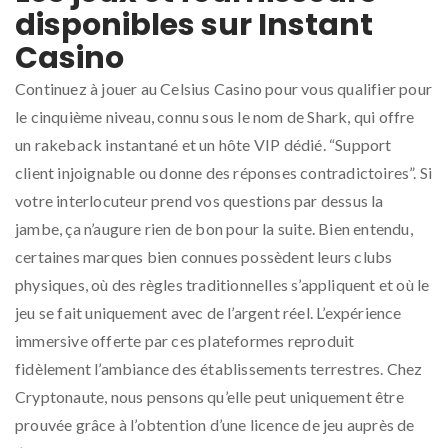
disponibles sur Instant
Casino
Continuez à jouer au Celsius Casino pour vous qualifier pour
le cinquième niveau, connu sous le nom de Shark, qui offre
un rakeback instantané et un hôte VIP dédié. “Support
client injoignable ou donne des réponses contradictoires”. Si
votre interlocuteur prend vos questions par dessus la
jambe, ça n’augure rien de bon pour la suite. Bien entendu,
certaines marques bien connues possèdent leurs clubs
physiques, où des règles traditionnelles s’appliquent et où le
jeu se fait uniquement avec de l’argent réel. L’expérience
immersive offerte par ces plateformes reproduit
fidèlement l’ambiance des établissements terrestres. Chez
Cryptonaute, nous pensons qu’elle peut uniquement être
prouvée grâce à l’obtention d’une licence de jeu auprès de