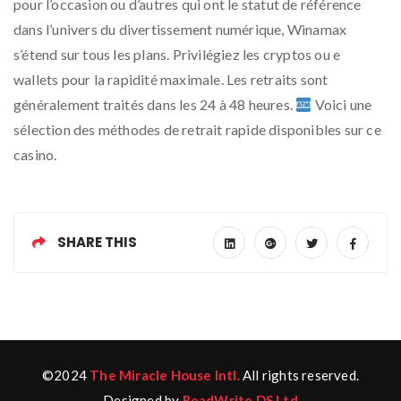
pour l’occasion ou d’autres qui ont le statut de référence
dans l’univers du divertissement numérique, Winamax
s’étend sur tous les plans. Privilégiez les cryptos ou e
wallets pour la rapidité maximale. Les retraits sont
généralement traités dans les 24 à 48 heures.
Voici une
sélection des méthodes de retrait rapide disponibles sur ce
casino.
SHARE THIS
©2024
The Miracle House Intl.
All rights reserved.
Designed by
ReadWrite DS Ltd