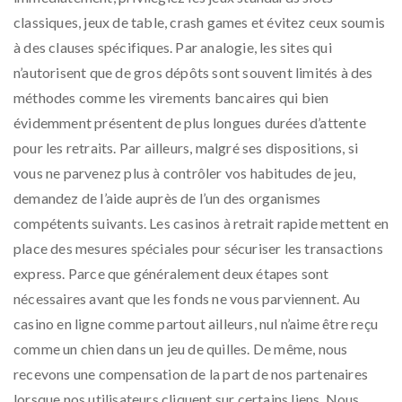
classiques, jeux de table, crash games et évitez ceux soumis
à des clauses spécifiques. Par analogie, les sites qui
n’autorisent que de gros dépôts sont souvent limités à des
méthodes comme les virements bancaires qui bien
évidemment présentent de plus longues durées d’attente
pour les retraits. Par ailleurs, malgré ses dispositions, si
vous ne parvenez plus à contrôler vos habitudes de jeu,
demandez de l’aide auprès de l’un des organismes
compétents suivants. Les casinos à retrait rapide mettent en
place des mesures spéciales pour sécuriser les transactions
express. Parce que généralement deux étapes sont
nécessaires avant que les fonds ne vous parviennent. Au
casino en ligne comme partout ailleurs, nul n’aime être reçu
comme un chien dans un jeu de quilles. De même, nous
recevons une compensation de la part de nos partenaires
lorsque nos utilisateurs cliquent sur certains liens. Nous