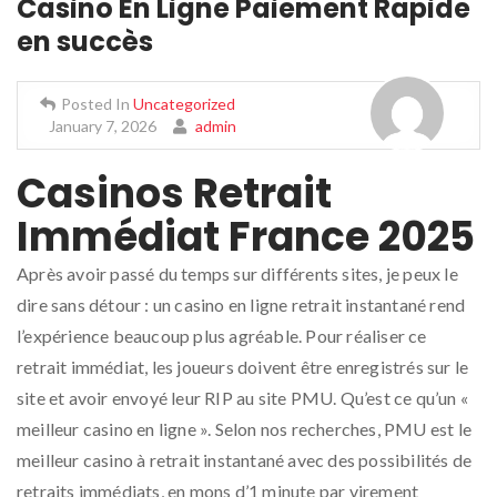
Casino En Ligne Paiement Rapide
en succès
Posted In
Uncategorized
January 7, 2026
admin
Casinos Retrait
Immédiat France 2025
Après avoir passé du temps sur différents sites, je peux le
dire sans détour : un casino en ligne retrait instantané rend
l’expérience beaucoup plus agréable. Pour réaliser ce
retrait immédiat, les joueurs doivent être enregistrés sur le
site et avoir envoyé leur RIP au site PMU. Qu’est ce qu’un «
meilleur casino en ligne ». Selon nos recherches, PMU est le
meilleur casino à retrait instantané avec des possibilités de
retraits immédiats, en mons d’1 minute par virement