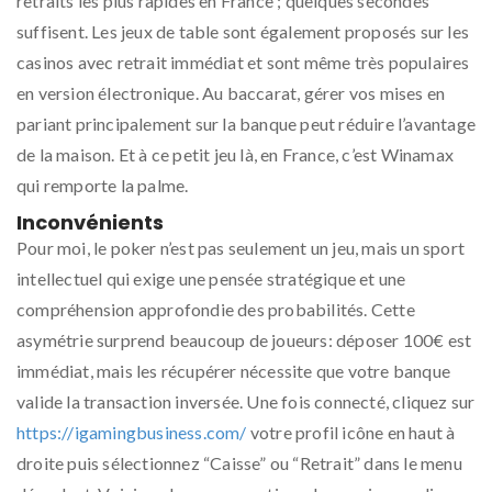
retraits les plus rapides en France ; quelques secondes
suffisent. Les jeux de table sont également proposés sur les
casinos avec retrait immédiat et sont même très populaires
en version électronique. Au baccarat, gérer vos mises en
pariant principalement sur la banque peut réduire l’avantage
de la maison. Et à ce petit jeu là, en France, c’est Winamax
qui remporte la palme.
Inconvénients
Pour moi, le poker n’est pas seulement un jeu, mais un sport
intellectuel qui exige une pensée stratégique et une
compréhension approfondie des probabilités. Cette
asymétrie surprend beaucoup de joueurs: déposer 100€ est
immédiat, mais les récupérer nécessite que votre banque
valide la transaction inversée. Une fois connecté, cliquez sur
https://igamingbusiness.com/
votre profil icône en haut à
droite puis sélectionnez “Caisse” ou “Retrait” dans le menu