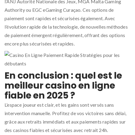
l’ANJ Autorité Nationale des Jeux, MGA Malta Gaming
Authority ou EGC eGaming Curaçao. Ces options de
paiement sont rapides et sécurisées également. Avec
l’évolution rapide de la technologie, de nouvelles méthodes
de paiement émergent régulièrement, offrant des options
encore plus sécurisées et rapides.
En conclusion : quel est le
meilleur casino en ligne
fiable en 2025 ?
L’espace joueur est clair, et les gains sont versés sans
intervention manuelle. Profitez de vos victoires sans délai,
grâce aux retraits immédiats et aux paiements rapides sur
des casinos fiables et sécurisées avec retrait 24h.