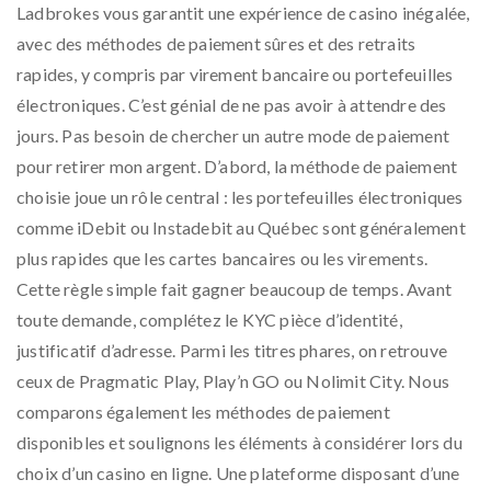
Ladbrokes vous garantit une expérience de casino inégalée,
avec des méthodes de paiement sûres et des retraits
rapides, y compris par virement bancaire ou portefeuilles
électroniques. C’est génial de ne pas avoir à attendre des
jours. Pas besoin de chercher un autre mode de paiement
pour retirer mon argent. D’abord, la méthode de paiement
choisie joue un rôle central : les portefeuilles électroniques
comme iDebit ou Instadebit au Québec sont généralement
plus rapides que les cartes bancaires ou les virements.
Cette règle simple fait gagner beaucoup de temps. Avant
toute demande, complétez le KYC pièce d’identité,
justificatif d’adresse. Parmi les titres phares, on retrouve
ceux de Pragmatic Play, Play’n GO ou Nolimit City. Nous
comparons également les méthodes de paiement
disponibles et soulignons les éléments à considérer lors du
choix d’un casino en ligne. Une plateforme disposant d’une