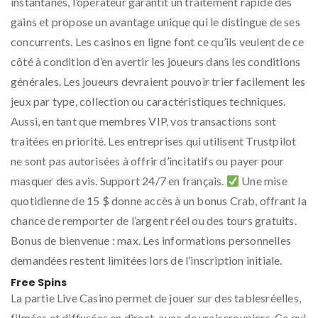
instantanés, l’opérateur garantit un traitement rapide des
gains et propose un avantage unique qui le distingue de ses
concurrents. Les casinos en ligne font ce qu’ils veulent de ce
côté à condition d’en avertir les joueurs dans les conditions
générales. Les joueurs devraient pouvoir trier facilement les
jeux par type, collection ou caractéristiques techniques.
Aussi, en tant que membres VIP, vos transactions sont
traitées en priorité. Les entreprises qui utilisent Trustpilot
ne sont pas autorisées à offrir d’incitatifs ou payer pour
masquer des avis. Support 24/7 en français.
Une mise
quotidienne de 15 $ donne accès à un bonus Crab, offrant la
chance de remporter de l’argent réel ou des tours gratuits.
Bonus de bienvenue : max. Les informations personnelles
demandées restent limitées lors de l’inscription initiale.
Free Spins
La partie Live Casino permet de jouer sur des tablesréelles,
filmées et diffusées en direct, avec de vraiscroupiers. Ce qui