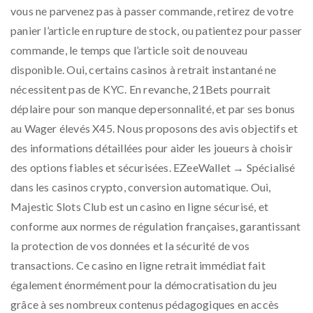
vous ne parvenez pas à passer commande, retirez de votre
panier l’article en rupture de stock, ou patientez pour passer
commande, le temps que l’article soit de nouveau
disponible. Oui, certains casinos à retrait instantané ne
nécessitent pas de KYC. En revanche, 21Bets pourrait
déplaire pour son manque depersonnalité, et par ses bonus
au Wager élevés X45. Nous proposons des avis objectifs et
des informations détaillées pour aider les joueurs à choisir
des options fiables et sécurisées. EZeeWallet → Spécialisé
dans les casinos crypto, conversion automatique. Oui,
Majestic Slots Club est un casino en ligne sécurisé, et
conforme aux normes de régulation françaises, garantissant
la protection de vos données et la sécurité de vos
transactions. Ce casino en ligne retrait immédiat fait
également énormément pour la démocratisation du jeu
grâce à ses nombreux contenus pédagogiques en accès