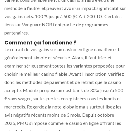
méthode à l’autre, et peuvent avoir un impact significatif sur
vos gains nets. 100 % jusqu’à 600 $CA + 200 TG. Certains
liens sur VanguardNGR font partie de programmes
partenaires.
Comment ça fonctionne ?
Le retrait de vos gains sur un casino en ligne canadien est
généralement simple et sécurisé. Alors, il faut trier et
examiner sérieusement toutes les variantes proposées pour
choisir le meilleur casino fiable. Avant l’inscription, vérifiez
donc les méthodes de paiement et de retrait que le casino
accepte. Madnix propose un cashback de 30% jusqu’à 500
€ sans wager, sur les pertes enregistrées tous les lundis et
mercredis. Regardez la note globale mais surtout lisez les
avis négatifs récents moins de 3 mois. Depuis octobre
2025, PMU s’impose comme le casino en ligne offrant les