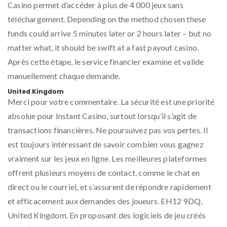
Casino permet d’accéder à plus de 4 000 jeux sans
téléchargement. Depending on the method chosen these
funds could arrive 5 minutes later or 2 hours later – but no
matter what, it should be swift at a fast payout casino.
Après cette étape, le service financier examine et valide
manuellement chaque demande.
United Kingdom
Merci pour votre commentaire. La sécurité est une priorité
absolue pour Instant Casino, surtout lorsqu’il s’agit de
transactions financières. Ne poursuivez pas vos pertes. Il
est toujours intéressant de savoir combien vous gagnez
vraiment sur les jeux en ligne. Les meilleures plateformes
offrent plusieurs moyens de contact, comme le chat en
direct ou le courriel, et s’assurent de répondre rapidement
et efficacement aux demandes des joueurs. EH12 9DQ,
United Kingdom. En proposant des logiciels de jeu créés