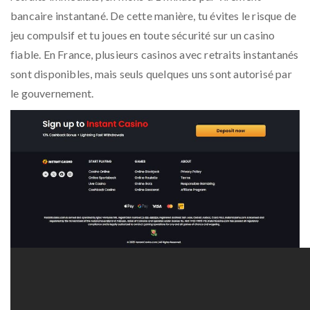
bancaire instantané. De cette manière, tu évites le risque de
jeu compulsif et tu joues en toute sécurité sur un casino
fiable. En France, plusieurs casinos avec retraits instantanés
sont disponibles, mais seuls quelques uns sont autorisé par
le gouvernement.