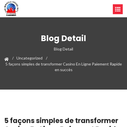
Blog Detail
Blog Detail
Uncategorized
5 façons simples de transformer Casino En Ligne Paiement Rapide
en succès
5 façons simples de transformer