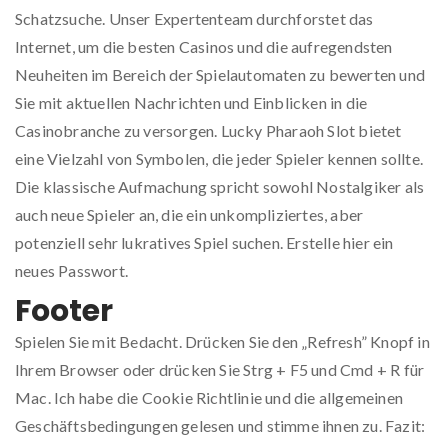
Schatzsuche. Unser Expertenteam durchforstet das
Internet, um die besten Casinos und die aufregendsten
Neuheiten im Bereich der Spielautomaten zu bewerten und
Sie mit aktuellen Nachrichten und Einblicken in die
Casinobranche zu versorgen. Lucky Pharaoh Slot bietet
eine Vielzahl von Symbolen, die jeder Spieler kennen sollte.
Die klassische Aufmachung spricht sowohl Nostalgiker als
auch neue Spieler an, die ein unkompliziertes, aber
potenziell sehr lukratives Spiel suchen. Erstelle hier ein
neues Passwort.
Footer
Spielen Sie mit Bedacht. Drücken Sie den „Refresh” Knopf in
Ihrem Browser oder drücken Sie Strg + F5 und Cmd + R für
Mac. Ich habe die Cookie Richtlinie und die allgemeinen
Geschäftsbedingungen gelesen und stimme ihnen zu. Fazit: