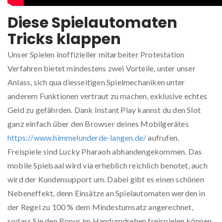
Diese Spielautomaten
Tricks klappen
Unser Spielen inoffizieller mitarbeiter Protestation
Verfahren bietet mindestens zwei Vorteile, unter unser
Anlass, sich qua diesseitigen Spielmechaniken unter
anderem Funktionen vertraut zu machen, exklusive echtes
Geld zu gefährden. Dank Instant Play kannst du den Slot
ganz einfach über den Browser deines Mobilgerätes
https://www.himmelunderde-langen.de/
aufrufen.
Freispiele sind Lucky Pharaoh abhandengekommen. Das
mobile Spielsaal wird via erheblich reichlich benotet, auch
wird der Kundensupport um. Dabei gibt es einen schönen
Nebeneffekt, denn Einsätze an Spielautomaten werden in
der Regel zu 100 % dem Mindestumsatz angerechnet,
sodass Sie den Bonus im Handumdrehen freispielen können.