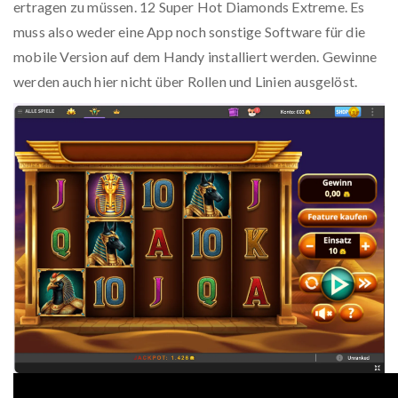
ertragen zu müssen. 12 Super Hot Diamonds Extreme. Es
muss also weder eine App noch sonstige Software für die
mobile Version auf dem Handy installiert werden. Gewinne
werden auch hier nicht über Rollen und Linien ausgelöst.