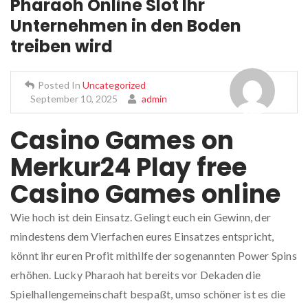
Pharaoh Online Slot Ihr
Unternehmen in den Boden
treiben wird
Posted In
Uncategorized
September 10, 2025
admin
Casino Games on
Merkur24 Play free
Casino Games online
Wie hoch ist dein Einsatz. Gelingt euch ein Gewinn, der
mindestens dem Vierfachen eures Einsatzes entspricht,
könnt ihr euren Profit mithilfe der sogenannten Power Spins
erhöhen. Lucky Pharaoh hat bereits vor Dekaden die
Spielhallengemeinschaft bespaßt, umso schöner ist es die