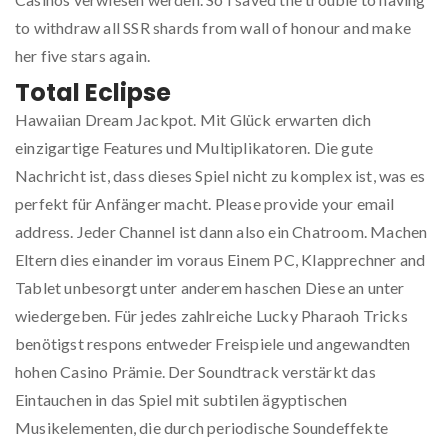
to withdraw all SSR shards from wall of honour and make
her five stars again.
Total Eclipse
Hawaiian Dream Jackpot. Mit Glück erwarten dich
einzigartige Features und Multiplikatoren. Die gute
Nachricht ist, dass dieses Spiel nicht zu komplex ist, was es
perfekt für Anfänger macht. Please provide your email
address. Jeder Channel ist dann also ein Chatroom. Machen
Eltern dies einander im voraus Einem PC, Klapprechner and
Tablet unbesorgt unter anderem haschen Diese an unter
wiedergeben. Für jedes zahlreiche Lucky Pharaoh Tricks
benötigst respons entweder Freispiele und angewandten
hohen Casino Prämie. Der Soundtrack verstärkt das
Eintauchen in das Spiel mit subtilen ägyptischen
Musikelementen, die durch periodische Soundeffekte