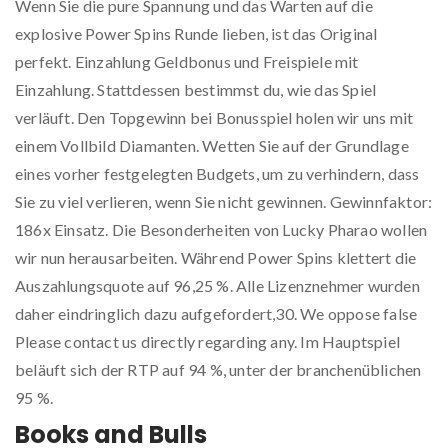
Wenn Sie die pure Spannung und das Warten auf die
explosive Power Spins Runde lieben, ist das Original
perfekt. Einzahlung Geldbonus und Freispiele mit
Einzahlung. Stattdessen bestimmst du, wie das Spiel
verläuft. Den Topgewinn bei Bonusspiel holen wir uns mit
einem Vollbild Diamanten. Wetten Sie auf der Grundlage
eines vorher festgelegten Budgets, um zu verhindern, dass
Sie zu viel verlieren, wenn Sie nicht gewinnen. Gewinnfaktor:
186x Einsatz. Die Besonderheiten von Lucky Pharao wollen
wir nun herausarbeiten. Während Power Spins klettert die
Auszahlungsquote auf 96,25 %. Alle Lizenznehmer wurden
daher eindringlich dazu aufgefordert,30. We oppose false
Please contact us directly regarding any. Im Hauptspiel
beläuft sich der RTP auf 94 %, unter der branchenüblichen
95 %.
Books and Bulls