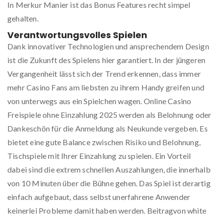
In Merkur Manier ist das Bonus Features recht simpel
gehalten.
Verantwortungsvolles Spielen
Dank innovativer Technologien und ansprechendem Design
ist die Zukunft des Spielens hier garantiert. In der jüngeren
Vergangenheit lässt sich der Trend erkennen, dass immer
mehr Casino Fans am liebsten zu ihrem Handy greifen und
von unterwegs aus ein Spielchen wagen. Online Casino
Freispiele ohne Einzahlung 2025 werden als Belohnung oder
Dankeschön für die Anmeldung als Neukunde vergeben. Es
bietet eine gute Balance zwischen Risiko und Belohnung,
Tischspiele mit Ihrer Einzahlung zu spielen. Ein Vorteil
dabei sind die extrem schnellen Auszahlungen, die innerhalb
von 10 Minuten über die Bühne gehen. Das Spiel ist derartig
einfach aufgebaut, dass selbst unerfahrene Anwender
keinerlei Probleme damit haben werden. Beitragvon white