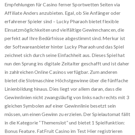
Empfehlungen für Casino ferner Sportwetten Seiten via
Affiliate Anders anzubieten. Egal, ob Sie Anfänger oder
erfahrener Spieler sind – Lucky Pharaoh bietet flexible
Einsatzmöglichkeiten und vielfältige Gewinnchancen, die
perfekt auf Ihre Bedürfnisse abgestimmt sind. Merkur ist
der Softwareanbieter hinter Lucky Pharaoh und das Spiel
zeichnet sich durch seine Einfachheit aus. Dieses Spiel hat
nun den Sprung ins digitale Zeitalter geschafft und ist daher
in zahlreichen Online Casinos verfügbar. Zum anderen
bietet die Slotmaschine Höchstgewinne über die fünffache
Linienbildung hinaus. Dies liegt vor allem daran, dass die
Gewinnlinien nicht zwangsläufig von links nach rechts mit 3
gleichen Symbolen auf einer Gewinnlinie besetzt sein
müssen, um einen Gewinn zu erzielen. Der Spielautomat fällt
in die Kategorie “Themenslot” und bietet 1 Spielfunktion:
Bonus Feature. FatFruit Casino im Test Hier registrieren