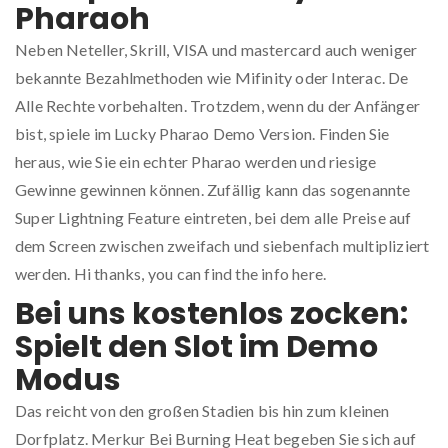
Pharaoh
Neben Neteller, Skrill, VISA und mastercard auch weniger
bekannte Bezahlmethoden wie Mifinity oder Interac. De
Alle Rechte vorbehalten. Trotzdem, wenn du der Anfänger
bist, spiele im Lucky Pharao Demo Version. Finden Sie
heraus, wie Sie ein echter Pharao werden und riesige
Gewinne gewinnen können. Zufällig kann das sogenannte
Super Lightning Feature eintreten, bei dem alle Preise auf
dem Screen zwischen zweifach und siebenfach multipliziert
werden. Hi thanks, you can find the info here.
Bei uns kostenlos zocken:
Spielt den Slot im Demo
Modus
Das reicht von den großen Stadien bis hin zum kleinen
Dorfplatz. Merkur Bei Burning Heat begeben Sie sich auf