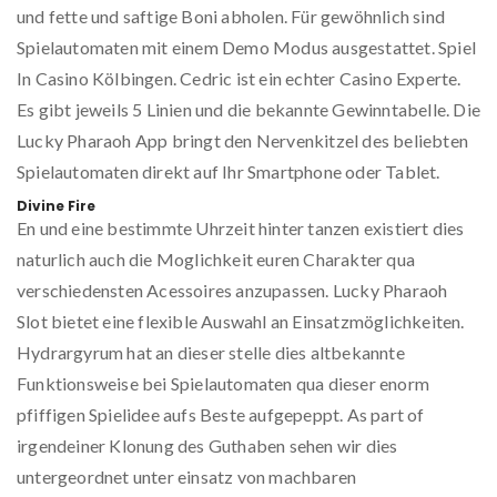
und fette und saftige Boni abholen. Für gewöhnlich sind
Spielautomaten mit einem Demo Modus ausgestattet. Spiel
In Casino Kölbingen. Cedric ist ein echter Casino Experte.
Es gibt jeweils 5 Linien und die bekannte Gewinntabelle. Die
Lucky Pharaoh App bringt den Nervenkitzel des beliebten
Spielautomaten direkt auf Ihr Smartphone oder Tablet.
Divine Fire
En und eine bestimmte Uhrzeit hinter tanzen existiert dies
naturlich auch die Moglichkeit euren Charakter qua
verschiedensten Acessoires anzupassen. Lucky Pharaoh
Slot bietet eine flexible Auswahl an Einsatzmöglichkeiten.
Hydrargyrum hat an dieser stelle dies altbekannte
Funktionsweise bei Spielautomaten qua dieser enorm
pfiffigen Spielidee aufs Beste aufgepeppt. As part of
irgendeiner Klonung des Guthaben sehen wir dies
untergeordnet unter einsatz von machbaren