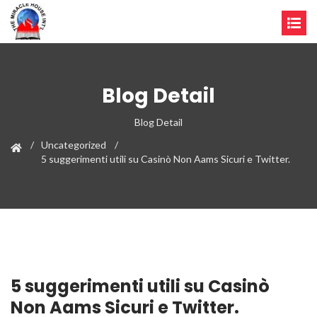
Blog Detail
Blog Detail
Uncategorized
5 suggerimenti utili su Casinò Non Aams Sicuri e Twitter.
5 suggerimenti utili su Casinò
Non Aams Sicuri e Twitter.