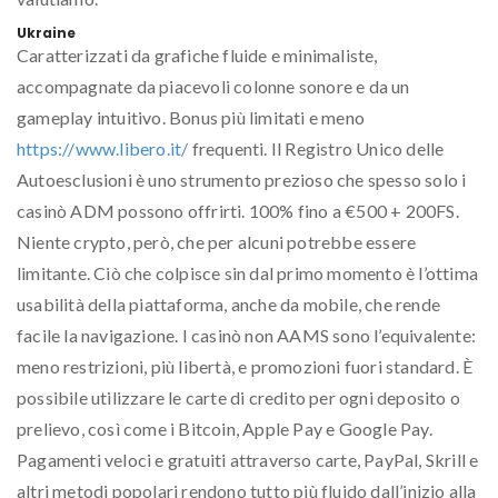
Ukraine
Caratterizzati da grafiche fluide e minimaliste,
accompagnate da piacevoli colonne sonore e da un
gameplay intuitivo. Bonus più limitati e meno
https://www.libero.it/
frequenti. Il Registro Unico delle
Autoesclusioni è uno strumento prezioso che spesso solo i
casinò ADM possono offrirti. 100% fino a €500 + 200FS.
Niente crypto, però, che per alcuni potrebbe essere
limitante. Ciò che colpisce sin dal primo momento è l’ottima
usabilità della piattaforma, anche da mobile, che rende
facile la navigazione. I casinò non AAMS sono l’equivalente:
meno restrizioni, più libertà, e promozioni fuori standard. È
possibile utilizzare le carte di credito per ogni deposito o
prelievo, così come i Bitcoin, Apple Pay e Google Pay.
Pagamenti veloci e gratuiti attraverso carte, PayPal, Skrill e
altri metodi popolari rendono tutto più fluido dall’inizio alla