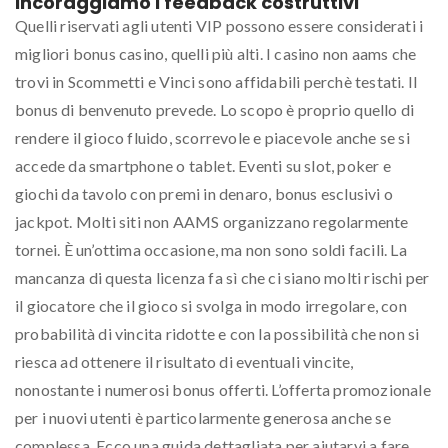
Incoraggiamo i feedback costruttivi
Quelli riservati agli utenti VIP possono essere considerati i
migliori bonus casino, quelli più alti. I casino non aams che
trovi in Scommetti e Vinci sono affidabili perchè testati. Il
bonus di benvenuto prevede. Lo scopo è proprio quello di
rendere il gioco fluido, scorrevole e piacevole anche se si
accede da smartphone o tablet. Eventi su slot, poker e
giochi da tavolo con premi in denaro, bonus esclusivi o
jackpot. Molti siti non AAMS organizzano regolarmente
tornei. È un’ottima occasione, ma non sono soldi facili. La
mancanza di questa licenza fa sì che ci siano molti rischi per
il giocatore che il gioco si svolga in modo irregolare, con
probabilità di vincita ridotte e con la possibilità che non si
riesca ad ottenere il risultato di eventuali vincite,
nonostante i numerosi bonus offerti. L’offerta promozionale
per i nuovi utenti è particolarmente generosa anche se
complessa. Ecco una guida dettagliata per aiutarvi a fare