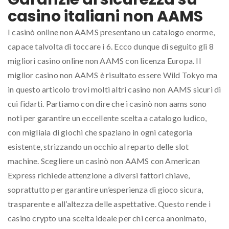
casino italiani non AAMS
I casinò online non AAMS presentano un catalogo enorme,
capace talvolta di toccare i 6. Ecco dunque di seguito gli 8
migliori casino online non AAMS con licenza Europa. Il
miglior casino non AAMS è risultato essere Wild Tokyo ma
in questo articolo trovi molti altri casino non AAMS sicuri di
cui fidarti. Partiamo con dire che i casinò non aams sono
noti per garantire un eccellente scelta a catalogo ludico,
con migliaia di giochi che spaziano in ogni categoria
esistente, strizzando un occhio al reparto delle slot
machine. Scegliere un casinò non AAMS con American
Express richiede attenzione a diversi fattori chiave,
soprattutto per garantire un’esperienza di gioco sicura,
trasparente e all’altezza delle aspettative. Questo rende i
casino crypto una scelta ideale per chi cerca anonimato,