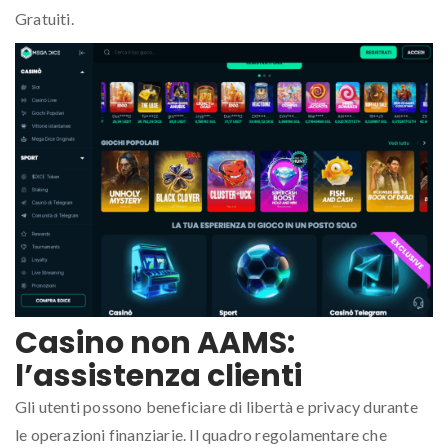
Gratuiti.
Casino non AAMS:
l’assistenza clienti
Gli utenti possono beneficiare di libertà e privacy durante
le operazioni finanziarie. Il quadro regolamentare che