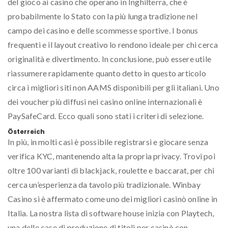
del gioco ai casino che operano in Inghilterra, che è
probabilmente lo Stato con la più lunga tradizione nel
campo dei casino e delle scommesse sportive. I bonus
frequenti e il layout creativo lo rendono ideale per chi cerca
originalità e divertimento. In conclusione, può essere utile
riassumere rapidamente quanto detto in questo articolo
circa i migliori siti non AAMS disponibili per gli italiani. Uno
dei voucher più diffusi nei casino online internazionali è
PaySafeCard. Ecco quali sono stati i criteri di selezione.
Österreich
In più, in molti casi è possibile registrarsi e giocare senza
verifica KYC, mantenendo alta la propria privacy. Trovi poi
oltre 100 varianti di blackjack, roulette e baccarat, per chi
cerca un’esperienza da tavolo più tradizionale. Winbay
Casino si è affermato come uno dei migliori casinò online in
Italia. La nostra lista di software house inizia con Playtech,
una delle case di produzione di titoli per casinò con