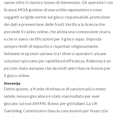
vanno oltre il classico bonus di benvenuto. Gli operatori con
licenza MGA godono di una solida reputazione e sono
soggetti a rigide norme sul gioco responsabile, protezione
dei dati e prevenzione delle frodi. Verifica la licenza che
possiede il casino online, che abbia una connessione sicura,
e che vi siano certificazioni per il gioco equo. Imposta
sempre limiti di deposito e rispettali religiosamente.
Sebbene le opzioni variano tra i diversi operatori, alcune
soluzioni spiccano per rapidità ed efficienza. Alderney è un
piccolo stato europeo che da molti anni rilascia licenze per
il gioco online.
Slovenija
Detto questo, a fronte di minacce di sanzioni più o meno
salate, nessun giocatore è stato mai multato per aver
giocato sui non AMMS. Bonus per gli italiani. La UK
Gambling Commission rilascia concessioni per l’esercizio