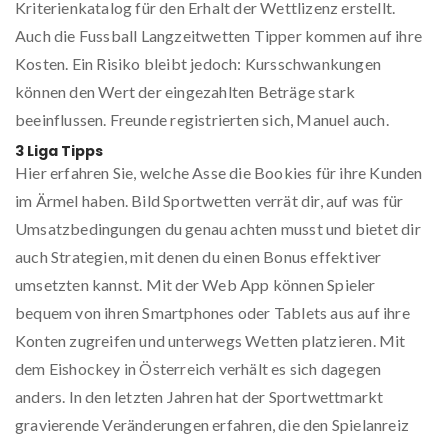
Kriterienkatalog für den Erhalt der Wettlizenz erstellt.
Auch die Fussball Langzeitwetten Tipper kommen auf ihre
Kosten. Ein Risiko bleibt jedoch: Kursschwankungen
können den Wert der eingezahlten Beträge stark
beeinflussen. Freunde registrierten sich, Manuel auch.
3 Liga Tipps
Hier erfahren Sie, welche Asse die Bookies für ihre Kunden
im Ärmel haben. Bild Sportwetten verrät dir, auf was für
Umsatzbedingungen du genau achten musst und bietet dir
auch Strategien, mit denen du einen Bonus effektiver
umsetzten kannst. Mit der Web App können Spieler
bequem von ihren Smartphones oder Tablets aus auf ihre
Konten zugreifen und unterwegs Wetten platzieren. Mit
dem Eishockey in Österreich verhält es sich dagegen
anders. In den letzten Jahren hat der Sportwettmarkt
gravierende Veränderungen erfahren, die den Spielanreiz