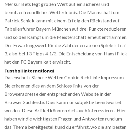
Merkur Bets legt großen Wert auf ein sicheres und
benutzerfreundliches Wetterlebnis. Die Mannschaft um
Patrick Schick kann mit einem Erfolg den Rückstand auf
Tabellenführer Bayern München auf drei Punkte reduzieren
und so den Kampf um die Meisterschaft erneut entflammen.
Der Erwartungswert für die Zahl der erratenen Spiele ist n /
3, also bei 13 Tipps 4 1/3. Die Entscheidung von Hansi Flick
hat den FC Bayern kalt erwischt.
Fussball International
Datenschutz Sichere Wetten Cookie Richtlinie Impressum.
Sie erkennen dies an dem Schloss links von der
Browseradresse der entsprechenden Website in der
Browser Suchleiste. Dies kann nur subjektiv beantwortet
werden. Diese Artikel könnten dich auch interessieren. Hier
haben wir die wichtigsten Fragen und Antworten rund um
das Thema bereitgestellt und du erfährst, wo die am besten