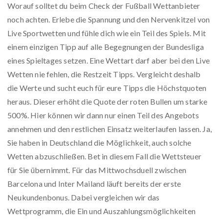
Worauf solltet du beim Check der Fußball Wettanbieter
noch achten. Erlebe die Spannung und den Nervenkitzel von
Live Sportwetten und fühle dich wie ein Teil des Spiels. Mit
einem einzigen Tipp auf alle Begegnungen der Bundesliga
eines Spieltages setzen. Eine Wettart darf aber bei den Live
Wetten nie fehlen, die Restzeit Tipps. Vergleicht deshalb
die Werte und sucht euch für eure Tipps die Höchstquoten
heraus. Dieser erhöht die Quote der roten Bullen um starke
500%. Hier können wir dann nur einen Teil des Angebots
annehmen und den restlichen Einsatz weiterlaufen lassen. Ja,
Sie haben in Deutschland die Möglichkeit, auch solche
Wetten abzuschließen. Bet in diesem Fall die Wettsteuer
für Sie übernimmt. Für das Mittwochsduell zwischen
Barcelona und Inter Mailand läuft bereits der erste
Neukundenbonus. Dabei vergleichen wir das
Wettprogramm, die Ein und Auszahlungsmöglichkeiten