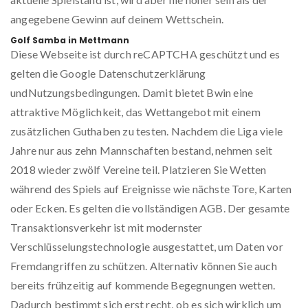
angegebene Gewinn auf deinem Wettschein.
Golf Samba in Mettmann
Diese Webseite ist durch reCAPTCHA geschützt und es
gelten die Google Datenschutzerklärung
undNutzungsbedingungen. Damit bietet Bwin eine
attraktive Möglichkeit, das Wettangebot mit einem
zusätzlichen Guthaben zu testen. Nachdem die Liga viele
Jahre nur aus zehn Mannschaften bestand, nehmen seit
2018 wieder zwölf Vereine teil. Platzieren Sie Wetten
während des Spiels auf Ereignisse wie nächste Tore, Karten
oder Ecken. Es gelten die vollständigen AGB. Der gesamte
Transaktionsverkehr ist mit modernster
Verschlüsselungstechnologie ausgestattet, um Daten vor
Fremdangriffen zu schützen. Alternativ können Sie auch
bereits frühzeitig auf kommende Begegnungen wetten.
Dadurch bestimmt sich erst recht, ob es sich wirklich um