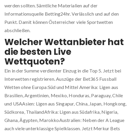
werden sollten. Sämtliche Materialien auf der
Informationsquelle Betting24hr. Verlässlich und auf den
Punkt. Damit können Österreicher viele Sportwetten
abschließen.
Welcher Wettanbieter hat
die besten Live
Wettquoten?
Ein in der Summe verdienter Einzug in die Top 5. Jetzt bei
Interwetten registrieren. Auszüge der Bet365 Fussball
Wetten ohne Europa:Süd und Mittel Amerika: Ligen aus
Brasilien, Argentinien, Mexiko, Honduras, Paraguay, Chile
und USAAsien: Ligen aus Singapur, China, Japan, Hongkong,
Südkorea, ThailandAfrika: Ligen aus Südafrika, Nigeria,
Ghana, Ägypten, MarokkoAustralien: Neben der A League
auch viele unterklassige Spielklassen. Jetzt Merkur Bets