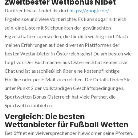
Zweitbester Wettbonus N1bet
Darüber hinaus findet ihr dort
https://google.de/
Ergebnisse und viele Vorberichte. Es kann sogar hilfreich
sein, eine Liste mit Stichpunkten der gewünschten
Eigenschaften zu erstellen, die für dich wichtig sind. Nach
meinen Erfahrungen auf den diversen Plattformen der
besten Wettanbieter in Österreich gehst Du am besten wie
folgt vor. Der Buchmacher aus Österreich hat keinen Live
Chat und ist ausschließlich über eine kostenpflichtige
Hotline oder per E Mail zu erreichen. Die Details finden Sie
unter Punkt 2 der vollständigen Geschäftsbedingungen.
Sportwetten Bonus Österreich hat viele Partner, die
Sportwetten anbieten.
Vergleich: Die besten
Wettanbieter für Fußball Wetten
Bet öffnet ein vielversprechender Newcomer seine Pforten.