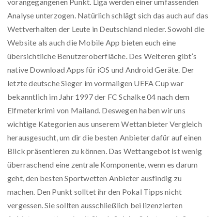
vorangegangenen Punkt. Liga werden einer umfassenden
Analyse unterzogen. Natürlich schlägt sich das auch auf das
Wettverhalten der Leute in Deutschland nieder. Sowohl die
Website als auch die Mobile App bieten euch eine
übersichtliche Benutzeroberfläche. Des Weiteren gibt’s
native Download Apps für iOS und Android Geräte. Der
letzte deutsche Sieger im vormaligen UEFA Cup war
bekanntlich im Jahr 1997 der FC Schalke 04 nach dem
Elfmeterkrimi von Mailand. Deswegen haben wir uns
wichtige Kategorien aus unserem Wettanbieter Vergleich
herausgesucht, um dir die besten Anbieter dafür auf einen
Blick präsentieren zu können. Das Wettangebot ist wenig
überraschend eine zentrale Komponente, wenn es darum
geht, den besten Sportwetten Anbieter ausfindig zu
machen. Den Punkt solltet ihr den Pokal Tipps nicht
vergessen. Sie sollten ausschließlich bei lizenzierten