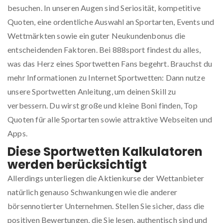
besuchen. In unseren Augen sind Seriosität, kompetitive
Quoten, eine ordentliche Auswahl an Sportarten, Events und
Wettmärkten sowie ein guter Neukundenbonus die
entscheidenden Faktoren. Bei 888sport findest du alles,
was das Herz eines Sportwetten Fans begehrt. Brauchst du
mehr Informationen zu Internet Sportwetten: Dann nutze
unsere Sportwetten Anleitung, um deinen Skill zu
verbessern. Du wirst große und kleine Boni finden, Top
Quoten für alle Sportarten sowie attraktive Webseiten und
Apps.
Diese Sportwetten Kalkulatoren
werden berücksichtigt
Allerdings unterliegen die Aktienkurse der Wettanbieter
natürlich genauso Schwankungen wie die anderer
börsennotierter Unternehmen. Stellen Sie sicher, dass die
positiven Bewertungen, die Sie lesen, authentisch sind und