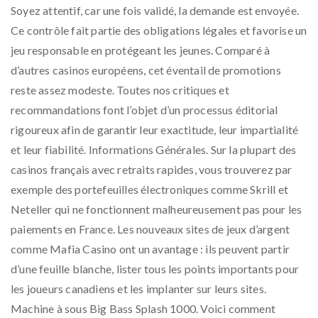
Soyez attentif, car une fois validé, la demande est envoyée.
Ce contrôle fait partie des obligations légales et favorise un
jeu responsable en protégeant les jeunes. Comparé à
d’autres casinos européens, cet éventail de promotions
reste assez modeste. Toutes nos critiques et
recommandations font l’objet d’un processus éditorial
rigoureux afin de garantir leur exactitude, leur impartialité
et leur fiabilité. Informations Générales. Sur la plupart des
casinos français avec retraits rapides, vous trouverez par
exemple des portefeuilles électroniques comme Skrill et
Neteller qui ne fonctionnent malheureusement pas pour les
paiements en France. Les nouveaux sites de jeux d’argent
comme Mafia Casino ont un avantage : ils peuvent partir
d’une feuille blanche, lister tous les points importants pour
les joueurs canadiens et les implanter sur leurs sites.
Machine à sous Big Bass Splash 1000. Voici comment