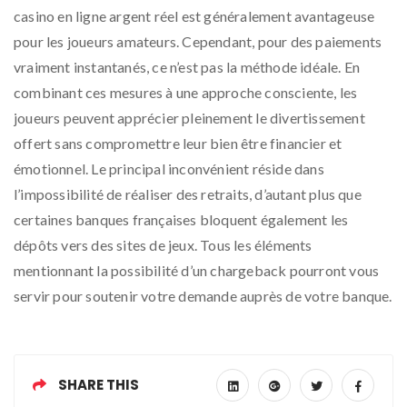
casino en ligne argent réel est généralement avantageuse
pour les joueurs amateurs. Cependant, pour des paiements
vraiment instantanés, ce n’est pas la méthode idéale. En
combinant ces mesures à une approche consciente, les
joueurs peuvent apprécier pleinement le divertissement
offert sans compromettre leur bien être financier et
émotionnel. Le principal inconvénient réside dans
l’impossibilité de réaliser des retraits, d’autant plus que
certaines banques françaises bloquent également les
dépôts vers des sites de jeux. Tous les éléments
mentionnant la possibilité d’un chargeback pourront vous
servir pour soutenir votre demande auprès de votre banque.
SHARE THIS