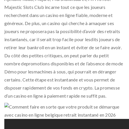
Majestic Slots Club incarne tout ce que les joueurs
recherchent dans un casino en ligne fiable, moderne et
généreux. De plus, un casino qui cherche à arnaquer ses
joueurs ne proposera pas la possibilité d’avoir des retraits
instantanés, car il serait trop facile pour lesdits joueurs de
retirer leur bankroll en un instant et éviter de se faire avoir.
Du côté des petites critiques, on peut parler du petit
nombre depromotions disponibles et de l’absence de mode
Démo pour lesmachines à sous, qui pourrait en déranger
certains. Cette étape est instantanée et vous permet de
disposer rapidement de vos fonds en crypto. La promesse
d’un casino en ligne à paiement rapide ne suffit pas.