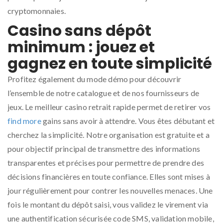
cryptomonnaies.
Casino sans dépôt
minimum : jouez et
gagnez en toute simplicité
Profitez également du mode démo pour découvrir
l’ensemble de notre catalogue et de nos fournisseurs de
jeux. Le meilleur casino retrait rapide permet de retirer vos
find more
gains sans avoir à attendre. Vous êtes débutant et
cherchez la simplicité. Notre organisation est gratuite et a
pour objectif principal de transmettre des informations
transparentes et précises pour permettre de prendre des
décisions financières en toute confiance. Elles sont mises à
jour régulièrement pour contrer les nouvelles menaces. Une
fois le montant du dépôt saisi, vous validez le virement via
une authentification sécurisée code SMS, validation mobile,