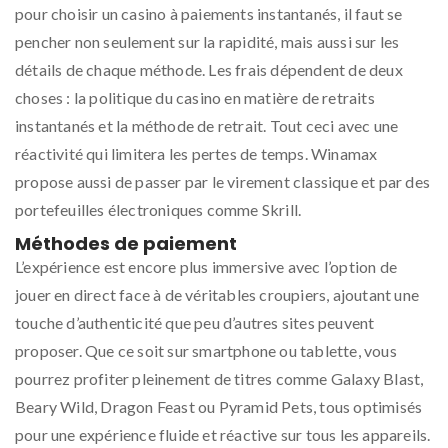
pour choisir un casino à paiements instantanés, il faut se
pencher non seulement sur la rapidité, mais aussi sur les
détails de chaque méthode. Les frais dépendent de deux
choses : la politique du casino en matière de retraits
instantanés et la méthode de retrait. Tout ceci avec une
réactivité qui limitera les pertes de temps. Winamax
propose aussi de passer par le virement classique et par des
portefeuilles électroniques comme Skrill.
Méthodes de paiement
L’expérience est encore plus immersive avec l’option de
jouer en direct face à de véritables croupiers, ajoutant une
touche d’authenticité que peu d’autres sites peuvent
proposer. Que ce soit sur smartphone ou tablette, vous
pourrez profiter pleinement de titres comme Galaxy Blast,
Beary Wild, Dragon Feast ou Pyramid Pets, tous optimisés
pour une expérience fluide et réactive sur tous les appareils.