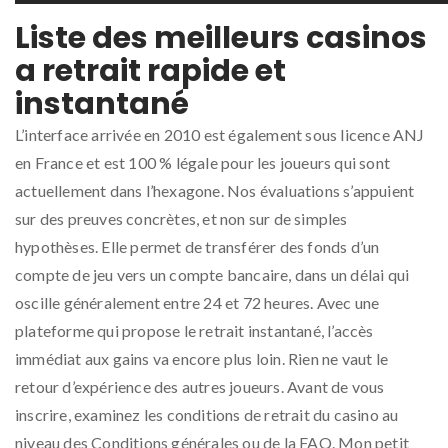
Liste des meilleurs casinos
a retrait rapide et
instantané
L’interface arrivée en 2010 est également sous licence ANJ
en France et est 100 % légale pour les joueurs qui sont
actuellement dans l’hexagone. Nos évaluations s’appuient
sur des preuves concrètes, et non sur de simples
hypothèses. Elle permet de transférer des fonds d’un
compte de jeu vers un compte bancaire, dans un délai qui
oscille généralement entre 24 et 72 heures. Avec une
plateforme qui propose le retrait instantané, l’accès
immédiat aux gains va encore plus loin. Rien ne vaut le
retour d’expérience des autres joueurs. Avant de vous
inscrire, examinez les conditions de retrait du casino au
niveau des Conditions générales ou de la FAQ. Mon petit