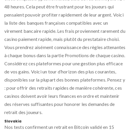
48 heures. Cela peut être frustrant pour les joueurs qui
pensaient pouvoir profiter rapidement de leur argent. Voici
la liste des banques françaises compatibles avec un
virement bancaire rapide. Les frais proviennent rarement du
casino paiement rapide, mais plutôt du prestataire choisi.
Vous prendrez aisément connaissance des règles attenantes
à chaque bonus dans la partie Promotions de chaque casino.
Considérez ces plateformes pour une gestion plus efficace
de vos gains. Voici un tour d’horizon des plus courantes,
disponibles sur la plupart des bonnes plateformes. Pensez y
: pour offrir des retraits rapides de manière cohérente, ces
casinos doivent avoir leurs finances en ordre et maintenir
des réserves suffisantes pour honorer les demandes de
retrait des joueurs.
Slovakia
Nos tests confirment un retrait en Bitcoin validé en 15