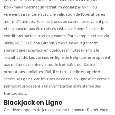
bookmaker permet un retrait immédiat par Skrill ou
virement instantané avec une validation de l’opération en
moins d’1 minute. Tous les bonus au casino ne se valent pas
et ne peuvent pas être retirés instantanément à cause de
conditions parfois trop exigeantes. Par exemple, retirer via
Skrill/NETELLER ou Bitcoin/Ethereum vous garantit
souvent une réception en quelques minutes une fois le
retrait validé. Les casinos en ligne de Belgique ne proposent
pas de bonus de bienvenue, de free spins ou d’autres
promotions similaires. Oui, il est très facile et rapide de
retirer ses gains, car les sites de casino en ligne avec retrait
immédiat procèdent à une vérification instantanée des
transactions.
Blackjack en Ligne
Ces développeurs de jeux de casino façonnent l’expérience