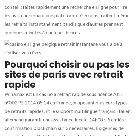
conseil : faites rapidement une recherche en ligne pour lire
les avis concernant une plateforme. Certains traitent même
les retraits instantanément, tandis que d’autres prennent
quelques minutes à quelques heures.
Pourquoi choisir ou pas les
sites de paris avec retrait
rapide
Winamax est un casino à retrait rapide sous licence ANJ
n°003 PS 2014 05 14 en France, proposant plusieurs types
de retraits rapides. Et le support multilingue français, italien,
allemand garantit une assistance locale. 14h08 : Première
confirmation blockchain sur 3 nécessaires. Exigences de