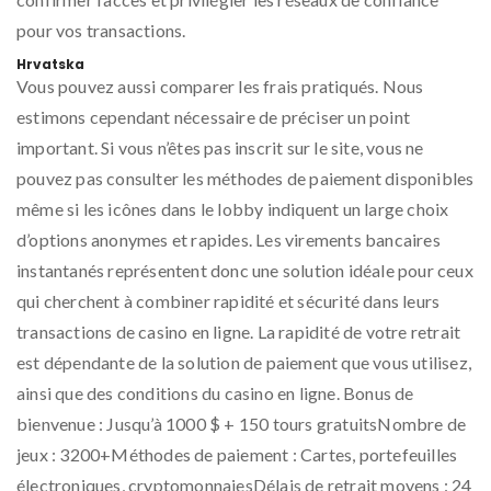
pour vos transactions.
Hrvatska
Vous pouvez aussi comparer les frais pratiqués. Nous
estimons cependant nécessaire de préciser un point
important. Si vous n’êtes pas inscrit sur le site, vous ne
pouvez pas consulter les méthodes de paiement disponibles
même si les icônes dans le lobby indiquent un large choix
d’options anonymes et rapides. Les virements bancaires
instantanés représentent donc une solution idéale pour ceux
qui cherchent à combiner rapidité et sécurité dans leurs
transactions de casino en ligne. La rapidité de votre retrait
est dépendante de la solution de paiement que vous utilisez,
ainsi que des conditions du casino en ligne. Bonus de
bienvenue : Jusqu’à 1000 $ + 150 tours gratuitsNombre de
jeux : 3200+Méthodes de paiement : Cartes, portefeuilles
électroniques, cryptomonnaiesDélais de retrait moyens : 24