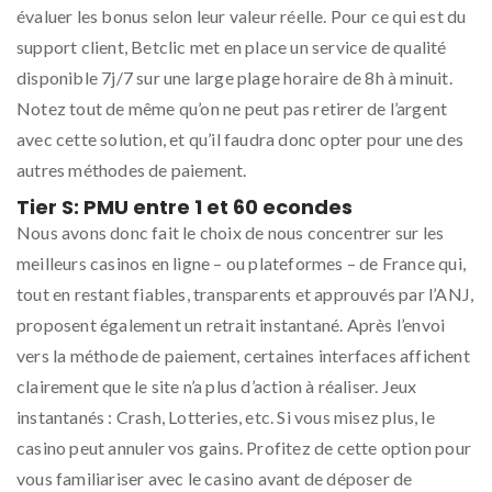
évaluer les bonus selon leur valeur réelle. Pour ce qui est du
support client, Betclic met en place un service de qualité
disponible 7j/7 sur une large plage horaire de 8h à minuit.
Notez tout de même qu’on ne peut pas retirer de l’argent
avec cette solution, et qu’il faudra donc opter pour une des
autres méthodes de paiement.
Tier S: PMU entre 1 et 60 econdes
Nous avons donc fait le choix de nous concentrer sur les
meilleurs casinos en ligne – ou plateformes – de France qui,
tout en restant fiables, transparents et approuvés par l’ANJ,
proposent également un retrait instantané. Après l’envoi
vers la méthode de paiement, certaines interfaces affichent
clairement que le site n’a plus d’action à réaliser. Jeux
instantanés : Crash, Lotteries, etc. Si vous misez plus, le
casino peut annuler vos gains. Profitez de cette option pour
vous familiariser avec le casino avant de déposer de