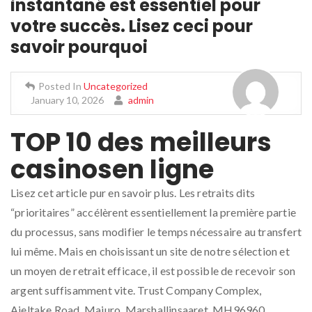
instantané est essentiel pour
votre succès. Lisez ceci pour
savoir pourquoi
Posted In
Uncategorized
January 10, 2026
admin
TOP 10 des meilleurs
casinosen ligne
Lisez cet article pur en savoir plus. Les retraits dits
“prioritaires” accélèrent essentiellement la première partie
du processus, sans modifier le temps nécessaire au transfert
lui même. Mais en choisissant un site de notre sélection et
un moyen de retrait efficace, il est possible de recevoir son
argent suffisamment vite. Trust Company Complex,
Ajeltake Road, Majuro, Marshallinsaaret, MH96960.