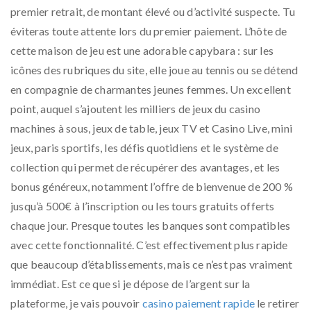
premier retrait, de montant élevé ou d’activité suspecte. Tu
éviteras toute attente lors du premier paiement. L’hôte de
cette maison de jeu est une adorable capybara : sur les
icônes des rubriques du site, elle joue au tennis ou se détend
en compagnie de charmantes jeunes femmes. Un excellent
point, auquel s’ajoutent les milliers de jeux du casino
machines à sous, jeux de table, jeux TV et Casino Live, mini
jeux, paris sportifs, les défis quotidiens et le système de
collection qui permet de récupérer des avantages, et les
bonus généreux, notamment l’offre de bienvenue de 200 %
jusqu’à 500€ à l’inscription ou les tours gratuits offerts
chaque jour. Presque toutes les banques sont compatibles
avec cette fonctionnalité. C’est effectivement plus rapide
que beaucoup d’établissements, mais ce n’est pas vraiment
immédiat. Est ce que si je dépose de l’argent sur la
plateforme, je vais pouvoir
casino paiement rapide
le retirer