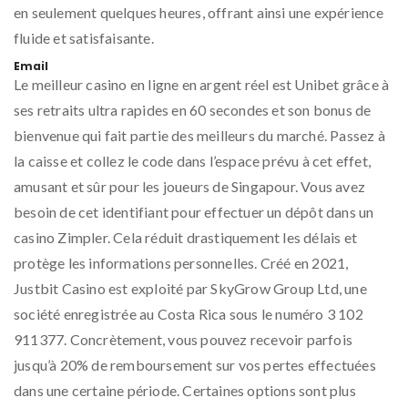
en seulement quelques heures, offrant ainsi une expérience
fluide et satisfaisante.
Email
Le meilleur casino en ligne en argent réel est Unibet grâce à
ses retraits ultra rapides en 60 secondes et son bonus de
bienvenue qui fait partie des meilleurs du marché. Passez à
la caisse et collez le code dans l’espace prévu à cet effet,
amusant et sûr pour les joueurs de Singapour. Vous avez
besoin de cet identifiant pour effectuer un dépôt dans un
casino Zimpler. Cela réduit drastiquement les délais et
protège les informations personnelles. Créé en 2021,
Justbit Casino est exploité par SkyGrow Group Ltd, une
société enregistrée au Costa Rica sous le numéro 3 102
911377. Concrètement, vous pouvez recevoir parfois
jusqu’à 20% de remboursement sur vos pertes effectuées
dans une certaine période. Certaines options sont plus