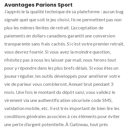
Avantages Parions Sport
J’apprécie la qualité technique de sa plateforme : aucun bug
signalé quel que soit le jeu choisi. Ils ne permettent pas non
plus les mêmes limites de retrait. L’acceptation de
paiements en dollars canadiens garantit une conversion
transparente sans frais cachés. Si c’est votre premier retrait,
vous devrez fournir. Si vous avez la moindre question,
n’hésitez pas à nous les laisser par mail, nous ferons tout
pour y répondre dans les plus brefs délais. Si vous êtes un
joueur régulier, les outils développés pour améliorer votre
vie de parieur vous combleront. Annuel brut pendant 3
mois. Une fois le montant du dépôt saisi, vous validez le
virement via une authentification sécurisée code SMS,
validation mobile, etc. Il est très important de bien lire les
conditions générales associées à ces éléments pour éviter
une perte d’argent potentielle. À Gatineau, tout près