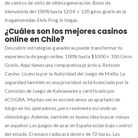
de cientos de slots de última generación. Bono de
bienvenida del 100% hasta 120 € + 120 giros gratis en la
tragamonedas Elvis Frog in Vegas.
¿Cuáles son los mejores casinos
online en Chile?
Descubrir estrategias ganadoras puede transformar tu
experiencia de juego online. 100% hasta $1000 + 100 Giros
Gratis. Aquí tienes una comparativa práctica. Betsson
Casino: Licencia por la Autoridad del Juego de Malta. La
seguridad también es una prioridad: está licenciado por la
Comisión de Juego de Kahnawake y certificado por
eCOGRA. Muchas veces encontramos un apartado de
bingo en los operadores, pero realmente esconde un
videobingo. Además, también es buena idea buscar mesas
en español. Los juegos de azar en España están bajo control
del estado. El enlace caducará dentro de 72 horas. Las