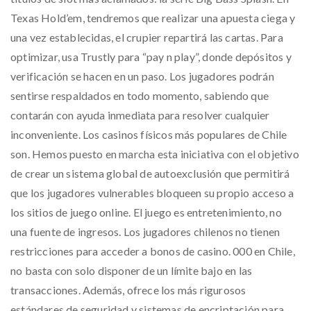
Texas Hold’em, tendremos que realizar una apuesta ciega y
una vez establecidas, el crupier repartirá las cartas. Para
optimizar, usa Trustly para “pay n play”, donde depósitos y
verificación se hacen en un paso. Los jugadores podrán
sentirse respaldados en todo momento, sabiendo que
contarán con ayuda inmediata para resolver cualquier
inconveniente. Los casinos físicos más populares de Chile
son. Hemos puesto en marcha esta iniciativa con el objetivo
de crear un sistema global de autoexclusión que permitirá
que los jugadores vulnerables bloqueen su propio acceso a
los sitios de juego online. El juego es entretenimiento, no
una fuente de ingresos. Los jugadores chilenos no tienen
restricciones para acceder a bonos de casino. 000 en Chile,
no basta con solo disponer de un límite bajo en las
transacciones. Además, ofrece los más rigurosos
estándares de seguridad y sistemas de encriptación para