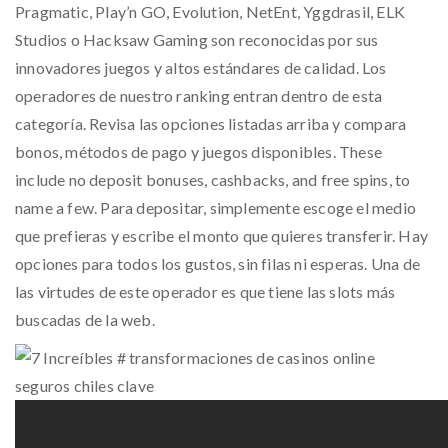
Pragmatic, Play’n GO, Evolution, NetEnt, Yggdrasil, ELK
Studios o Hacksaw Gaming son reconocidas por sus
innovadores juegos y altos estándares de calidad. Los
operadores de nuestro ranking entran dentro de esta
categoría. Revisa las opciones listadas arriba y compara
bonos, métodos de pago y juegos disponibles. These
include no deposit bonuses, cashbacks, and free spins, to
name a few. Para depositar, simplemente escoge el medio
que prefieras y escribe el monto que quieres transferir. Hay
opciones para todos los gustos, sin filas ni esperas. Una de
las virtudes de este operador es que tiene las slots más
buscadas de la web.