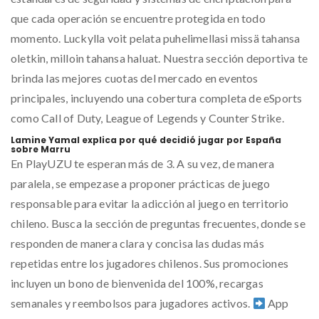
que cada operación se encuentre protegida en todo
momento. Luckylla voit pelata puhelimellasi missä tahansa
oletkin, milloin tahansa haluat. Nuestra sección deportiva te
brinda las mejores cuotas del mercado en eventos
principales, incluyendo una cobertura completa de eSports
como Call of Duty, League of Legends y Counter Strike.
Lamine Yamal explica por qué decidió jugar por España
sobre Marru
En PlayUZU te esperan más de 3. A su vez, de manera
paralela, se empezase a proponer prácticas de juego
responsable para evitar la adicción al juego en territorio
chileno. Busca la sección de preguntas frecuentes, donde se
responden de manera clara y concisa las dudas más
repetidas entre los jugadores chilenos. Sus promociones
incluyen un bono de bienvenida del 100%, recargas
semanales y reembolsos para jugadores activos.
App