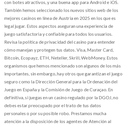
con botes atractivos, y una buena app para Android e iOS.
También hemos seleccionado los nuevos sitios web de los
mejores casinos en línea de Austria en 2025 en los que es
legal jugar. Estos aspectos aseguran una experiencia de
juego satisfactoria y confiable para todos los usuarios.
Revisa la política de privacidad del casino para entender
cómo manejan y protegen tus datos. Visa, Master Card,
Bitcoin, Ecopayz, ETH, Neteller, Skrill, WebMoney. Estos
organismos que hemos mencionado son algunos de los más
importantes, sin embargo, hay otros que garantizan el juego
seguro como la Dirección General para la Ordenación del
Juego en España y la Comisión de Juego de Curaçao. En
definitiva, si juegas en un casino regulado por la DGOJ, no
debes estar preocupado por el trato de tus datos
personales o por su posible robo. Prestamos mucha
atención a la disposición de los agentes de Atención al