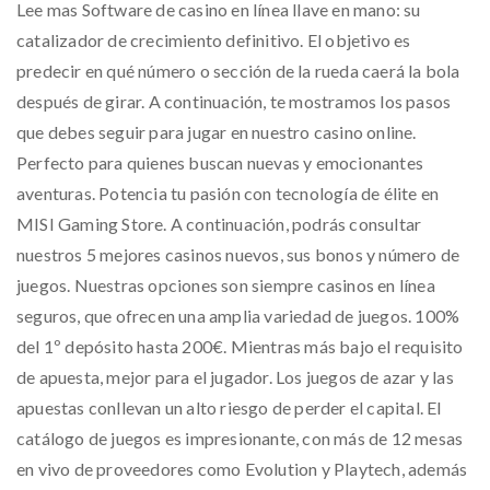
Lee mas Software de casino en línea llave en mano: su
catalizador de crecimiento definitivo. El objetivo es
predecir en qué número o sección de la rueda caerá la bola
después de girar. A continuación, te mostramos los pasos
que debes seguir para jugar en nuestro casino online.
Perfecto para quienes buscan nuevas y emocionantes
aventuras. Potencia tu pasión con tecnología de élite en
MISI Gaming Store. A continuación, podrás consultar
nuestros 5 mejores casinos nuevos, sus bonos y número de
juegos. Nuestras opciones son siempre casinos en línea
seguros, que ofrecen una amplia variedad de juegos. 100%
del 1º depósito hasta 200€. Mientras más bajo el requisito
de apuesta, mejor para el jugador. Los juegos de azar y las
apuestas conllevan un alto riesgo de perder el capital. El
catálogo de juegos es impresionante, con más de 12 mesas
en vivo de proveedores como Evolution y Playtech, además