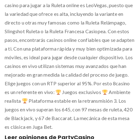
casino para jugar a la Ruleta online es LeoVegas, puesto que
la variedad que ofrece es alta, incluyendo la variante en
directo u otras muy famosas como la Ruleta Relámpago,
Slingshot Ruleta o la Ruleta Francesa Casiopea. Con estos
pasos, encontrarás casinos online confiables que se adapten
a ti. Con una plataforma rápida y muy bien optimizada para
móviles, es ideal para jugar desde cualquier dispositivo. Los
casinos en vivo utilizan sistemas muy avanzados que han
mejorado en gran medida la calidad del proceso de juego.
Elige juegos con un RTP superior al 95%. Por esto 8casino
es un referente en vivo:
Juegos exclusivos
Ambiente
realista
Plataforma estable en la retransmisión 3. Los
juegos en vivo superan los 645, con 97 mesas de ruleta, 420
de Blackjack, y 67 de Baccarat. La mecánica de esta mesa
es clásica en Juga Bet.
Leer opiniones de PartyCasino