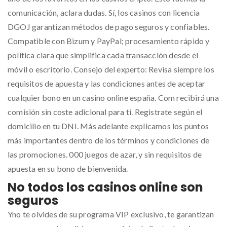
comunicación, aclara dudas. Sí, los casinos con licencia
DGOJ garantizan métodos de pago seguros y confiables.
Compatible con Bizum y PayPal; procesamiento rápido y
política clara que simplifica cada transacción desde el
móvil o escritorio. Consejo del experto: Revisa siempre los
requisitos de apuesta y las condiciones antes de aceptar
cualquier bono en un casino online españa. Com recibirá una
comisión sin coste adicional para ti. Registrate según el
domicilio en tu DNI. Más adelante explicamos los puntos
más importantes dentro de los términos y condiciones de
las promociones. 000 juegos de azar, y sin requisitos de
apuesta en su bono de bienvenida.
No todos los casinos online son
seguros
Yno te olvides de su programa VIP exclusivo, te garantizan