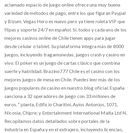
aclamado espacio de juego online ofrece una muy buena
variedad de métodos de pago, entre los que figuran Paypal
y Bizum. Vegas Hero es nuevo pero ya tiene ruleta VIP que
flipas y soporte 24/7 en español. Sí, todos y cada uno de los
mejores casinos online de Chile tienen apps para jugar
desde celular o tablet. Su plataforma integra más de 8000
juegos, incluyendo tragamonedas, juegos crash y casino en
vivo. El póker es un juego de cartas clásico que combina
suerte y habilidad. Brazino777 Chile es el casino con los
mejores juegos de mesa en Chile. Puedes leer más de los
juegos populares de casino en nuestro blog oficial. España
sanciona a 32 operadores de juego con 33 millones de
euros. ª planta, Edificio Charitini, Ayios Antonios, 1071,
Nicosia, Chipre; y Entertainment International Malta Ltd N.
Recopilamos datos detallados sobre portales de la
industria en España y en el extrajero, incluyendo licencias,