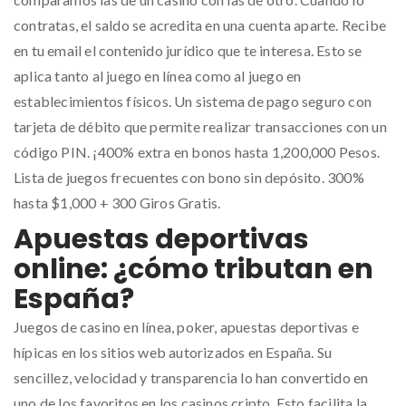
contratas, el saldo se acredita en una cuenta aparte. Recibe
en tu email el contenido jurídico que te interesa. Esto se
aplica tanto al juego en línea como al juego en
establecimientos físicos. Un sistema de pago seguro con
tarjeta de débito que permite realizar transacciones con un
código PIN. ¡400% extra en bonos hasta 1,200,000 Pesos.
Lista de juegos frecuentes con bono sin depósito. 300%
hasta $1,000 + 300 Giros Gratis.
Apuestas deportivas
online: ¿cómo tributan en
España?
Juegos de casino en línea, poker, apuestas deportivas e
hípicas en los sitios web autorizados en España. Su
sencillez, velocidad y transparencia lo han convertido en
uno de los favoritos en los casinos cripto. Esto facilita la