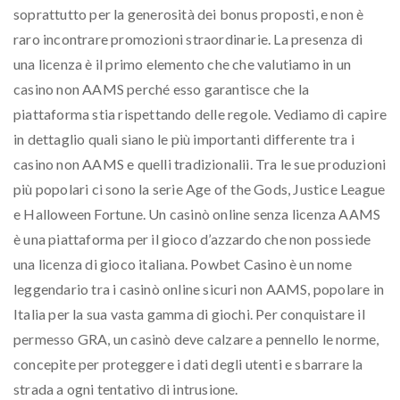
soprattutto per la generosità dei bonus proposti, e non è
raro incontrare promozioni straordinarie. La presenza di
una licenza è il primo elemento che che valutiamo in un
casino non AAMS perché esso garantisce che la
piattaforma stia rispettando delle regole. Vediamo di capire
in dettaglio quali siano le più importanti differente tra i
casino non AAMS e quelli tradizionalii. Tra le sue produzioni
più popolari ci sono la serie Age of the Gods, Justice League
e Halloween Fortune. Un casinò online senza licenza AAMS
è una piattaforma per il gioco d’azzardo che non possiede
una licenza di gioco italiana. Powbet Casino è un nome
leggendario tra i casinò online sicuri non AAMS, popolare in
Italia per la sua vasta gamma di giochi. Per conquistare il
permesso GRA, un casinò deve calzare a pennello le norme,
concepite per proteggere i dati degli utenti e sbarrare la
strada a ogni tentativo di intrusione.