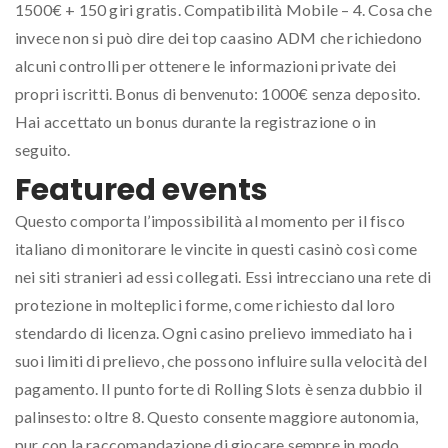
1500€ + 150 giri gratis. Compatibilità Mobile – 4. Cosa che
invece non si può dire dei top caasino ADM che richiedono
alcuni controlli per ottenere le informazioni private dei
propri iscritti. Bonus di benvenuto: 1000€ senza deposito.
Hai accettato un bonus durante la registrazione o in
seguito.
Featured events
Questo comporta l’impossibilità al momento per il fisco
italiano di monitorare le vincite in questi casinò così come
nei siti stranieri ad essi collegati. Essi intrecciano una rete di
protezione in molteplici forme, come richiesto dal loro
stendardo di licenza. Ogni casino prelievo immediato ha i
suoi limiti di prelievo, che possono influire sulla velocità del
pagamento. Il punto forte di Rolling Slots è senza dubbio il
palinsesto: oltre 8. Questo consente maggiore autonomia,
pur con la raccomandazione di giocare sempre in modo