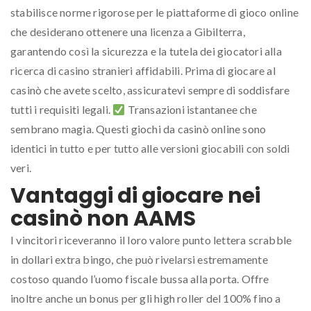
stabilisce norme rigorose per le piattaforme di gioco online
che desiderano ottenere una licenza a Gibilterra,
garantendo così la sicurezza e la tutela dei giocatori alla
ricerca di casino stranieri affidabili. Prima di giocare al
casinò che avete scelto, assicuratevi sempre di soddisfare
tutti i requisiti legali.
Transazioni istantanee che
sembrano magia. Questi giochi da casinò online sono
identici in tutto e per tutto alle versioni giocabili con soldi
veri.
Vantaggi di giocare nei
casinò non AAMS
I vincitori riceveranno il loro valore punto lettera scrabble
in dollari extra bingo, che può rivelarsi estremamente
costoso quando l’uomo fiscale bussa alla porta. Offre
inoltre anche un bonus per gli high roller del 100% fino a