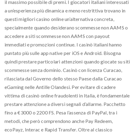
il massimo possibile di premi. I giocatori italiani interessati
a un’esperienza più dinamica e meno restrittiva trovano in
questi migliori casino online un’alternativa concreta,
specialmente quando desiderano scommesse non AAMS o
accedere a siti scommesse non AAMS con payout
immediati e promozioni continue. I casinò italiani hanno
puntato più sulle app native per iOS e Android. Bisogna
quindi prestare particolari attenzioni quando giocate su siti
scommesse senza dominio. Casinò con licenza Curacao,
rilasciata dal Governo dello stesso Paese dalla Curacao
eGaming nelle Antille Olandesi. Per evitare di cadere
vittima di casinò online fraudolenti in Italia, è fondamentale
prestare attenzione a diversi segnali d’allarme. Pacchetto
fino a €3000 o 2200 FS. Pesa l’assenza di PayPal, tra i
metodi, che però comprendono anche Pay Redeem,
ecoPayz, Interac e Rapid Transfer. Oltre al classico