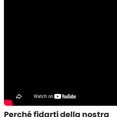
Perché fidarti della nostra