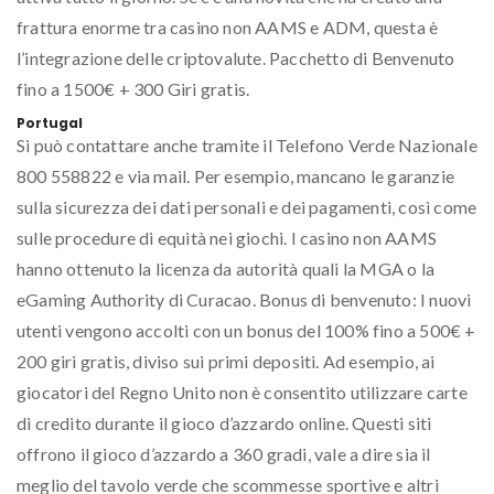
frattura enorme tra casino non AAMS e ADM, questa è
l’integrazione delle criptovalute. Pacchetto di Benvenuto
fino a 1500€ + 300 Giri gratis.
Portugal
Si può contattare anche tramite il Telefono Verde Nazionale
800 558822 e via mail. Per esempio, mancano le garanzie
sulla sicurezza dei dati personali e dei pagamenti, così come
sulle procedure di equità nei giochi. I casino non AAMS
hanno ottenuto la licenza da autorità quali la MGA o la
eGaming Authority di Curacao. Bonus di benvenuto: I nuovi
utenti vengono accolti con un bonus del 100% fino a 500€ +
200 giri gratis, diviso sui primi depositi. Ad esempio, ai
giocatori del Regno Unito non è consentito utilizzare carte
di credito durante il gioco d’azzardo online. Questi siti
offrono il gioco d’azzardo a 360 gradi, vale a dire sia il
meglio del tavolo verde che scommesse sportive e altri