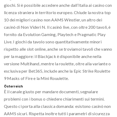
giochi. Sì è possibile accedere anche dall’Italia ai casino con
licenza straniera in territorio europeo. Chiude la nostra top
10 dei migliori casino non AAMS Winstler, un altro dei
casinò di Non Videri N. Il casinò live, con oltre 200 tavoli, è
fornito da Evolution Gaming, Playtech e Pragmatic Play
Live. I giochi da tavolo sono quantitativamente minori
rispetto alle slot online, anche se troviamoi tavoli che vanno
per la maggiore: il Blackjack è disponibile anche nella
versione Multihand, mentre la roulette, oltre alla variante o
esclusiva per Bet365, include anche la Epic Strike Roulette
9 Masks of Fire e la Mini Rouulette.
Österreich
È il canale giusto per mandare documenti, segnalare
problemi con i bonus o chiedere chiarimenti sui termini.
Questo ci porta alla classica domanda: esistono casinò non
AAMS sicuri. Rispetta inoltre tutti i parametri di sicurezza