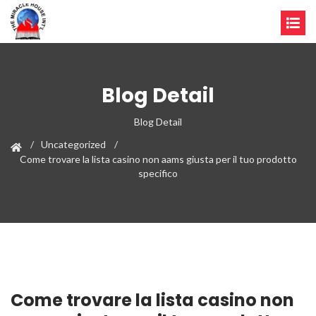
Blog Detail
Blog Detail
Uncategorized
Come trovare la lista casino non aams giusta per il tuo prodotto
specifico
Come trovare la lista casino non