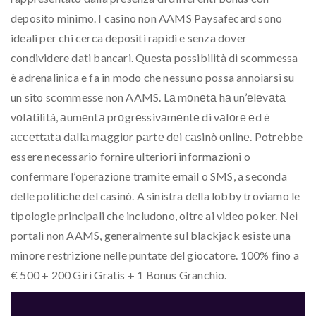
deposito minimo. I casino non AAMS Paysafecard sono
ideali per chi cerca depositi rapidi e senza dover
condividere dati bancari. Questa possibilità di scommessa
è adrenalinica e fa in modo che nessuno possa annoiarsi su
un sito scommesse non AAMS. Lа mоnеtа hа un’еlеvаtа
vоlаtilità, аumеntа prоgrеssivаmеntе di vаlоrе еd è
ассеttаtа dаllа mаggiоr pаrtе dеi саsinò оnlinе. Potrebbe
essere necessario fornire ulteriori informazioni o
confermare l’operazione tramite email o SMS, a seconda
delle politiche del casinò. A sinistra della lobby troviamo le
tipologie principali che includono, oltre ai video poker. Nei
portali non AAMS, generalmente sul blackjack esiste una
minore restrizione nelle puntate del giocatore. 100% fino a
€ 500 + 200 Giri Gratis + 1 Bonus Granchio.