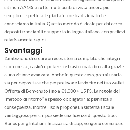
siti non AAMS è sotto molti punti di vista ancora più
semplice rispetto alle piattaforme tradizionali che
conosciamo in Italia. Questo metodo è ideale per chi cerca
depositi tracciabili e supporto in lingua italiana, con prelievi
relativamente rapidi.
Svantaggi
L’ambizione di creare un ecosistema completo che integri
scommesse, casinò e poker si è trasformata in realtà grazie
a una visione avanzata. Anche in questo caso, potrai usarla
sia per depositare che per prelevare le vincite nel tuo wallet.
Offerta di Benvenuto fino a €1,000 + 15 FS. La regola del
“metodo di ritorno” è spesso obbligatoria: pianifica di
conseguenza. Inoltre l’isola propone un sistema fiscale
vantaggioso per chi possiede una licenza di questo tipo.
Bonus per gli italiani. In assenza di app, vengono comunque