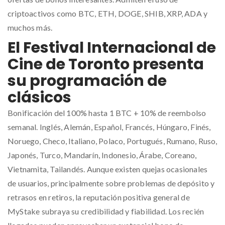
criptoactivos como BTC, ETH, DOGE, SHIB, XRP, ADA y
muchos más.
El Festival Internacional de
Cine de Toronto presenta
su programación de
clásicos
Bonificación del 100% hasta 1 BTC + 10% de reembolso
semanal. Inglés, Alemán, Español, Francés, Húngaro, Finés,
Noruego, Checo, Italiano, Polaco, Portugués, Rumano, Ruso,
Japonés, Turco, Mandarín, Indonesio, Árabe, Coreano,
Vietnamita, Tailandés. Aunque existen quejas ocasionales
de usuarios, principalmente sobre problemas de depósito y
retrasos en retiros, la reputación positiva general de
MyStake subraya su credibilidad y fiabilidad. Los recién