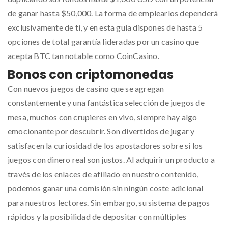
de ganar hasta $50,000. La forma de emplearlos dependerá
exclusivamente de ti, y en esta guía dispones de hasta 5
opciones de total garantía lideradas por un casino que
acepta BTC tan notable como CoinCasino.
Bonos con criptomonedas
Con nuevos juegos de casino que se agregan
constantemente y una fantástica selección de juegos de
mesa, muchos con crupieres en vivo, siempre hay algo
emocionante por descubrir. Son divertidos de jugar y
satisfacen la curiosidad de los apostadores sobre si los
juegos con dinero real son justos. Al adquirir un producto a
través de los enlaces de afiliado en nuestro contenido,
podemos ganar una comisión sin ningún coste adicional
para nuestros lectores. Sin embargo, su sistema de pagos
rápidos y la posibilidad de depositar con múltiples