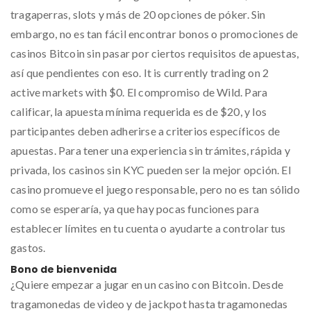
tragaperras, slots y más de 20 opciones de póker. Sin
embargo, no es tan fácil encontrar bonos o promociones de
casinos Bitcoin sin pasar por ciertos requisitos de apuestas,
así que pendientes con eso. It is currently trading on 2
active markets with $0. El compromiso de Wild. Para
calificar, la apuesta mínima requerida es de $20, y los
participantes deben adherirse a criterios específicos de
apuestas. Para tener una experiencia sin trámites, rápida y
privada, los casinos sin KYC pueden ser la mejor opción. El
casino promueve el juego responsable, pero no es tan sólido
como se esperaría, ya que hay pocas funciones para
establecer límites en tu cuenta o ayudarte a controlar tus
gastos.
Bono de bienvenida
¿Quiere empezar a jugar en un casino con Bitcoin. Desde
tragamonedas de video y de jackpot hasta tragamonedas