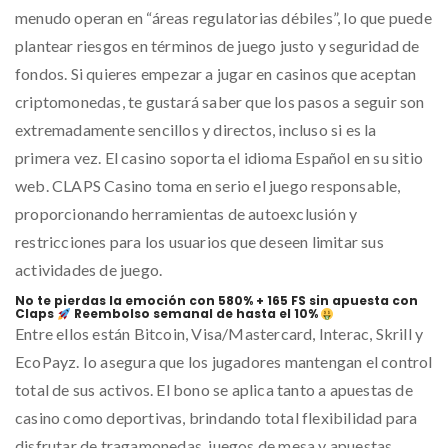
menudo operan en “áreas regulatorias débiles”, lo que puede
plantear riesgos en términos de juego justo y seguridad de
fondos. Si quieres empezar a jugar en casinos que aceptan
criptomonedas, te gustará saber que los pasos a seguir son
extremadamente sencillos y directos, incluso si es la
primera vez. El casino soporta el idioma Español en su sitio
web. CLAPS Casino toma en serio el juego responsable,
proporcionando herramientas de autoexclusión y
restricciones para los usuarios que deseen limitar sus
actividades de juego.
No te pierdas la emoción con 580% + 165 FS sin apuesta con
Claps
Reembolso semanal de hasta el 10%
Entre ellos están Bitcoin, Visa/Mastercard, Interac, Skrill y
EcoPayz. Io asegura que los jugadores mantengan el control
total de sus activos. El bono se aplica tanto a apuestas de
casino como deportivas, brindando total flexibilidad para
disfrutar de tragamonedas, juegos de mesa y apuestas