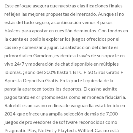
Este enfoque asegura que nuestras clasificaciones finales
reflejen las mejores propuestas del mercado. Aunque si no
estás del todo seguro, a continuación vemos 4 pasos
básicos para apostar en cuestión de minutos. Con fondos en
la cuenta es posible explorar los juegos ofrecidos por el
casino y comenzar a jugar. La satisfacción del cliente es
primordial en Gamdom, evidente a través de su soporte en
vivo 24/7 y moderación de chat disponible en múltiples
idiomas. ¡Bono del 200% hasta 1 BTC + 50 Giros Gratis +
Apuesta Deportiva Gratis. En la parte izquierda de la
pantalla aparecen todos los deportes. El casino admite
pagos tanto en criptomonedas como en moneda fiduciaria.
Rakebit es un casino en línea de vanguardia establecido en
2024, que ofrece una amplia selección de más de 7,000
juegos de proveedores de software reconocidos como
Pragmatic Play, NetEnt y Playtech. Willbet Casino está