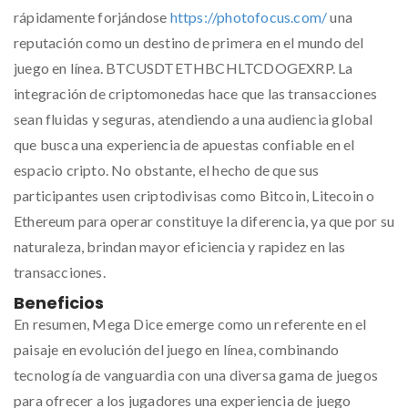
rápidamente forjándose
https://photofocus.com/
una
reputación como un destino de primera en el mundo del
juego en línea. BTCUSDTETHBCHLTCDOGEXRP. La
integración de criptomonedas hace que las transacciones
sean fluidas y seguras, atendiendo a una audiencia global
que busca una experiencia de apuestas confiable en el
espacio cripto. No obstante, el hecho de que sus
participantes usen criptodivisas como Bitcoin, Litecoin o
Ethereum para operar constituye la diferencia, ya que por su
naturaleza, brindan mayor eficiencia y rapidez en las
transacciones.
Beneficios
En resumen, Mega Dice emerge como un referente en el
paisaje en evolución del juego en línea, combinando
tecnología de vanguardia con una diversa gama de juegos
para ofrecer a los jugadores una experiencia de juego