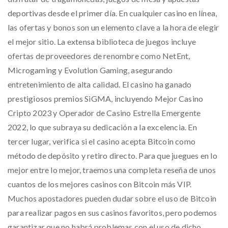
deportivas desde el primer día. En cualquier casino en línea,
las ofertas y bonos son un elemento clave a la hora de elegir
el mejor sitio. La extensa biblioteca de juegos incluye
ofertas de proveedores de renombre como NetEnt,
Microgaming y Evolution Gaming, asegurando
entretenimiento de alta calidad. El casino ha ganado
prestigiosos premios SiGMA, incluyendo Mejor Casino
Cripto 2023 y Operador de Casino Estrella Emergente
2022, lo que subraya su dedicación a la excelencia. En
tercer lugar, verifica si el casino acepta Bitcoin como
método de depósito y retiro directo. Para que juegues en lo
mejor entre lo mejor, traemos una completa reseña de unos
cuantos de los mejores casinos con Bitcoin más VIP.
Muchos apostadores pueden dudar sobre el uso de Bitcoin
para realizar pagos en sus casinos favoritos, pero podemos
garantizar que no habrá problemas con el uso de dicho