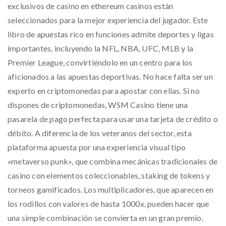
exclusivos de casino en ethereum casinos están
seleccionados para la mejor experiencia del jugador. Este
libro de apuestas rico en funciones admite deportes y ligas
importantes, incluyendo la NFL, NBA, UFC, MLB y la
Premier League, convirtiéndolo en un centro para los
aficionados a las apuestas deportivas. No hace falta ser un
experto en criptomonedas para apostar con ellas. Si no
dispones de criptomonedas, WSM Casino tiene una
pasarela de pago perfecta para usar una tarjeta de crédito o
débito. A diferencia de los veteranos del sector, esta
plataforma apuesta por una experiencia visual tipo
«metaverso punk», que combina mecánicas tradicionales de
casino con elementos coleccionables, staking de tokens y
torneos gamificados. Los multiplicadores, que aparecen en
los rodillos con valores de hasta 1000x, pueden hacer que
una simple combinación se convierta en un gran premio.