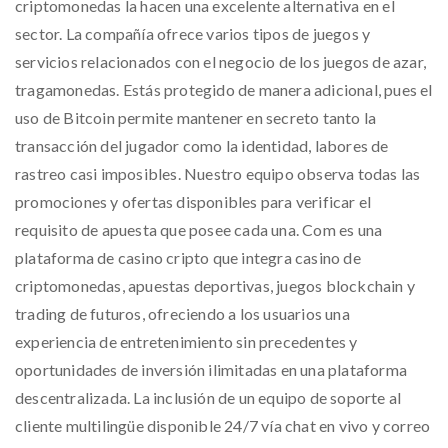
criptomonedas la hacen una excelente alternativa en el
sector. La compañía ofrece varios tipos de juegos y
servicios relacionados con el negocio de los juegos de azar,
tragamonedas. Estás protegido de manera adicional, pues el
uso de Bitcoin permite mantener en secreto tanto la
transacción del jugador como la identidad, labores de
rastreo casi imposibles. Nuestro equipo observa todas las
promociones y ofertas disponibles para verificar el
requisito de apuesta que posee cada una. Com es una
plataforma de casino cripto que integra casino de
criptomonedas, apuestas deportivas, juegos blockchain y
trading de futuros, ofreciendo a los usuarios una
experiencia de entretenimiento sin precedentes y
oportunidades de inversión ilimitadas en una plataforma
descentralizada. La inclusión de un equipo de soporte al
cliente multilingüe disponible 24/7 vía chat en vivo y correo