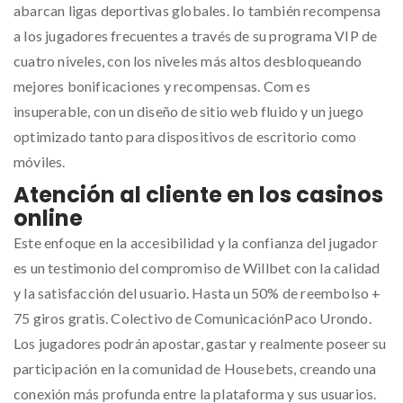
abarcan ligas deportivas globales. Io también recompensa
a los jugadores frecuentes a través de su programa VIP de
cuatro niveles, con los niveles más altos desbloqueando
mejores bonificaciones y recompensas. Com es
insuperable, con un diseño de sitio web fluido y un juego
optimizado tanto para dispositivos de escritorio como
móviles.
Atención al cliente en los casinos
online
Este enfoque en la accesibilidad y la confianza del jugador
es un testimonio del compromiso de Willbet con la calidad
y la satisfacción del usuario. Hasta un 50% de reembolso +
75 giros gratis. Colectivo de ComunicaciónPaco Urondo.
Los jugadores podrán apostar, gastar y realmente poseer su
participación en la comunidad de Housebets, creando una
conexión más profunda entre la plataforma y sus usuarios.