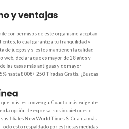
no y ventajas
Chile con permisos de este organismo aceptan
entes, lo cual garantiza tu tranquilidad y
a de juegos y si estos mantienen la calidad
tio web, declara que es mayor de 18 años y
a de las casas más antiguas y de mayor
155% hasta 800€+ 250 Tiradas Gratis. ¿Buscas
línea
el que más les convenga. Cuanto más exigente
nen la opción de expresar sus inquietudes o
y sus filiales New World Times S. Cuanta más
a. Todo esto respaldado por estrictas medidas