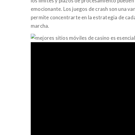
los límites y plazos de procesamiento pueden 
emocionante. Los juegos de crash son una varia
permite concentrarte en la estrategia de cada
marcha.