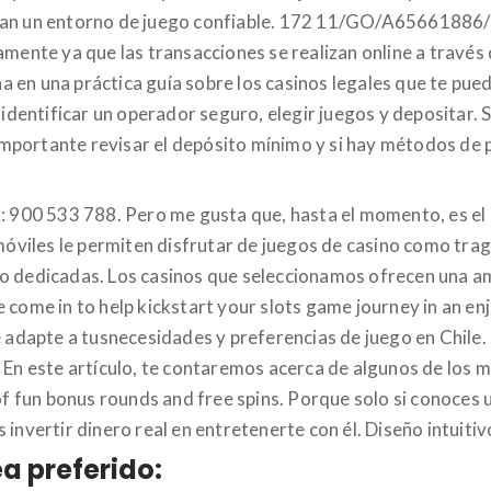
zan un entorno de juego confiable. 172 11/GO/A65661886/
amente ya que las transacciones se realizan online a través
 en una práctica guía sobre los casinos legales que te pued
 identificar un operador seguro, elegir juegos y depositar. S
mportante revisar el depósito mínimo y si hay métodos de 
33 788. Pero me gusta que, hasta el momento, es el úni
 móviles le permiten disfrutar de juegos de casino como tr
no dedicadas. Los casinos que seleccionamos ofrecen una 
 come in to help kickstart your slots game journey in an en
e adapte a tusnecesidades y preferencias de juego en Chile.
 En este artículo, te contaremos acerca de algunos de los m
fun bonus rounds and free spins. Porque solo si conoces 
 invertir dinero real en entretenerte con él. Diseño intuiti
ea preferido: