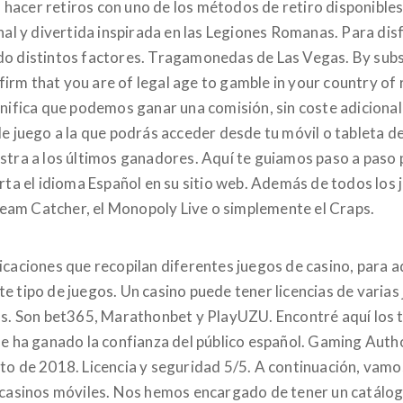
acer retiros con uno de los métodos de retiro disponibles.
nal y divertida inspirada en las Legiones Romanas. Para disf
do distintos factores. Tragamonedas de Las Vegas. By subs
irm that you are of legal age to gamble in your country o
ifica que podemos ganar una comisión, sin coste adicional pa
 de juego a la que podrás acceder desde tu móvil o tableta
estra a los últimos ganadores. Aquí te guiamos paso a paso 
orta el idioma Español en su sitio web. Además de todos lo
eam Catcher, el Monopoly Live o simplemente el Craps.
licaciones que recopilan diferentes juegos de casino, para 
e tipo de juegos. Un casino puede tener licencias de varias
as. Son bet365, Marathonbet y PlayUZU. Encontré aquí los t
se ha ganado la confianza del público español. Gaming Auth
de 2018. Licencia y seguridad 5/5. A continuación, vamos 
s casinos móviles. Nos hemos encargado de tener un catálog