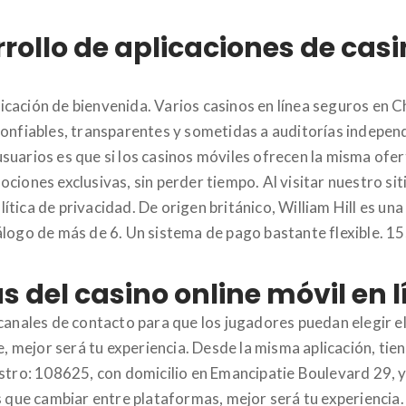
ollo de aplicaciones de casi
cación de bienvenida. Varios casinos en línea seguros en 
onfiables, transparentes y sometidas a auditorías independi
uarios es que si los casinos móviles ofrecen la misma ofert
ciones exclusivas, sin perder tiempo. Al visitar nuestro si
tica de privacidad. De origen británico, William Hill es un
álogo de más de 6. Un sistema de pago bastante flexible. 
 del casino online móvil en 
 canales de contacto para que los jugadores puedan elegir 
e, mejor será tu experiencia. Desde la misma aplicación, tie
istro: 108625, con domicilio en Emancipatie Boulevard 29, 
as que cambiar entre plataformas, mejor será tu experienci