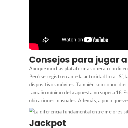
Consejos para jugar a
Aunque muchas plataformas operan con licenci
Perú se registren ante la autoridad local. Sí,
dispositivos móviles. También son conocidos
tamaño mínimo de la apuesta no supera 1€. 
ubicaciones inusuales. Además, a poco que ve
Jackpot