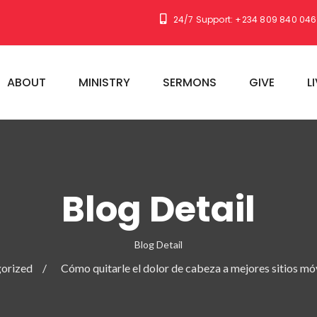
24/7 Support: +234 809 840 04
ABOUT
MINISTRY
SERMONS
GIVE
L
Blog Detail
Blog Detail
orized
Cómo quitarle el dolor de cabeza a mejores sitios móv