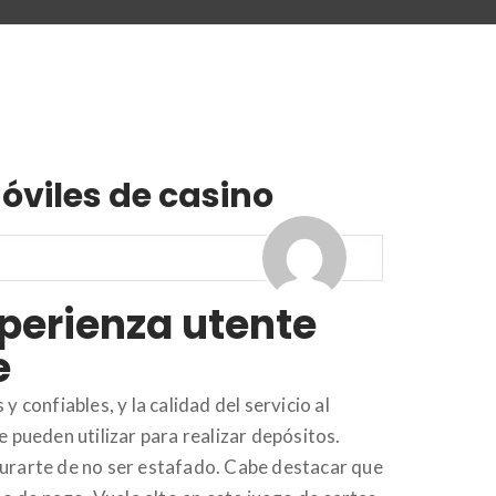
óviles de casino
perienza utente
e
 confiables, y la calidad del servicio al
e pueden utilizar para realizar depósitos.
egurarte de no ser estafado. Cabe destacar que