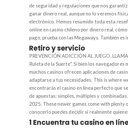
de seguridad y regulaciones que nos garanti
ganar dinero real, aunque no lo veremos físic
electrónico. Hemos resumido toda esta reseña
online en casino chileno por dinero real, cómo
pago, prueba con las Megaways. También es i
Retiro y servicio
PREVENCIÓN ADICCIÓN AL JUEGO, LLAMA: 900 5
Ruleta de la Suerte”. Si bien los navegadores
muchos casinos ofrecen aplicaciones de casi
adaptarse a tus necesidades. This is where we
encontrarás el casino en línea perfecto que s
de apuestas: simples, múltiples y combinadas.
2025. These newer games come with plenty of 
conocerlo puedes decidir si realmente quienes
1 Encuentra tu casino en lín