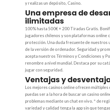
y realizas un depósito, Casino.
Una empresa de desarr
ilimitadas
100% hasta 500€ + 200 Tiradas Gratis. Bonifi
jugadores chilenos y son plataformas online c
protección. Una duda frecuente de nuestros us
de la versión de ordenador. Seguridad y promo
acepta nuestros Términos y Condiciones y Polí
renombre a nivel mundial. Destaca por su cat
jugar con seguridad.
Ventajas y desventajas
Los mejores casinos online ofrecen múltiples
puedas ser a la hora de buscar un casino onlin
problemas mediante un chat en vivo. º de reg
variedad y calidad tenga la app sin que teng