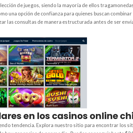
ección de juegos, siendo la mayoría de ellos tragamonedas, 
mo una opción de confianza para quienes buscan combinar t
zar las consultas de manera estructurada antes de ser env
ares en los casinos online ch
endo tendencia. Explora nuestro sitio para encontrar los si