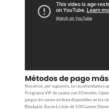
Métodos de pago más u
Nosotros, por supuesto, te recomendamos que 
Programa VIP de casino con 30 niveles. Updat
juegos de casino en línea disponibles en los 
Blackjack, Bacará y más de 100 Games Shows