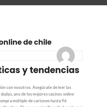
online de chile
sticas y tendencias
ción con nosotros. Asegúrate de leer las
n dudas, uno de los mejores casinos online
ompra múltiple de cartones hasta 96