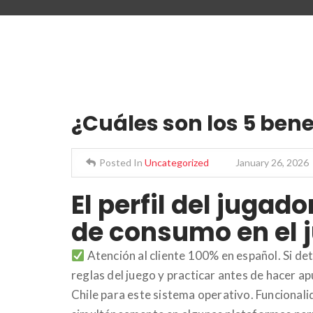
¿Cuáles son los 5 bene
Posted In
Uncategorized
January 26, 2026
El perfil del jugad
de consumo en el j
Atención al cliente 100% en español. Si de
reglas del juego y practicar antes de hacer ap
Chile para este sistema operativo. Funciona