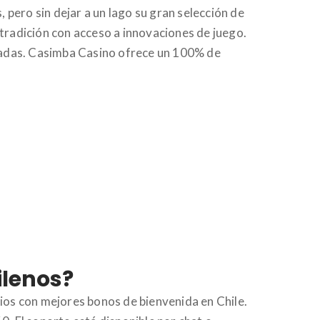
pero sin dejar a un lago su gran selección de
radición con acceso a innovaciones de juego.
iadas. Casimba Casino ofrece un 100% de
ilenos?
tios con mejores bonos de bienvenida en Chile.