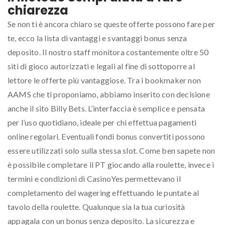
chiarezza
Se non ti è ancora chiaro se queste offerte possono fare per
te, ecco la lista di vantaggi e svantaggi bonus senza
deposito. Il nostro staff monitora costantemente oltre 50
siti di gioco autorizzati e legali al fine di sottoporre al
lettore le offerte più vantaggiose. Tra i bookmaker non
AAMS che ti proponiamo, abbiamo inserito con decisione
anche il sito Billy Bets. L’interfaccia è semplice e pensata
per l’uso quotidiano, ideale per chi effettua pagamenti
online regolari. Eventuali fondi bonus convertiti possono
essere utilizzati solo sulla stessa slot. Come ben sapete non
è possibile completare il PT giocando alla roulette, invece i
termini e condizioni di CasinoYes permettevano il
completamento del wagering effettuando le puntate al
tavolo della roulette. Qualunque sia la tua curiosità
appagala con un bonus senza deposito. La sicurezza e