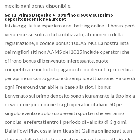
meglio ogni bonus disponibile.
5€ sul Primo Deposito + 100% fino a 500€ sul primo
depositoRecensione Eurobet
Inizia oggi la tua esperienza nel betting online. Il bonus però
viene emesso solo a chi ha utilizzato, al momento della
registrazione, il codice bonus: 10CASINO. La nostra lista
dei migliori siti non AAMS del 2025 include operatori che
offrono bonus di benvenuto interessante, quote
competitive e metodi di pagamento moderni. La procedura
per aprire un conto gioco è di semplice attuazione. Valore di
ogni Freeround variabile in base alla slot. I bonus
benvenuto sul primo deposito sono sicuramente la tipologia
di welcome più comune tra gli operatori italiani. 50 per
singolo evento e solo su su eventi sportivi che verranno
conclusi e refertati entro il periodo di validità di 3 giorni.
Dalla Fowl Play, ossia la mitica slot Gallina online gratis, un
classico delle slot da bar con il suo gioco bonus, alla Book