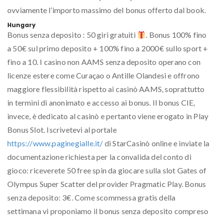
ovviamente l’importo massimo del bonus offerto dal book.
Hungary
Bonus senza deposito : 50 giri gratuiti
. Bonus 100% fino
a 50€ sul primo deposito + 100% fino a 2000€ sullo sport +
fino a 10. I casino non AAMS senza deposito operano con
licenze estere come Curaçao o Antille Olandesi e offrono
maggiore flessibilità rispetto ai casinò AAMS, soprattutto
in termini di anonimato e accesso ai bonus. Il bonus CIE,
invece, è dedicato al casinò e pertanto viene erogato in Play
Bonus Slot. Iscrivetevi al portale
https://www.paginegialle.it/
di StarCasinò online e inviate la
documentazione richiesta per la convalida del conto di
gioco: riceverete 50 free spin da giocare sulla slot Gates of
Olympus Super Scatter del provider Pragmatic Play. Bonus
senza deposito: 3€. Come scommessa gratis della
settimana vi proponiamo il bonus senza deposito compreso