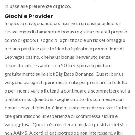
in base alle preferenze di gioco.
Giochi e Provider
In questo caso, quando ci si iscrive a un casinò online, si
riceve immediatamente un bonus registrazione sul proprio
conto di gioco. Il sogno di ogni tifoso è un ticket omaggio
per una partita e questa idea ha ispirato la promozione di
Leovegas casino, che ha un bonus benvenuto senza
deposito interessante, con 50 free spins da puntare
gratuitamente sulla slot Big Bass Bonanza. Questi bonus
vengono assegnati periodicamente per premiare la fedeltà
o per incentivare gli utenti a continuare a scommettere sulla
piattaforma. Quando si sceglie un sito di scommesse con
bonus senza deposito, è importante considerare vari fattori
che garantiscono un’esperienza di scommessa sicura e
vantaggiosa. Questo è considerato un lato positivo dei siti
non AAMS. A certi clienti potrebbe non interessare, altri