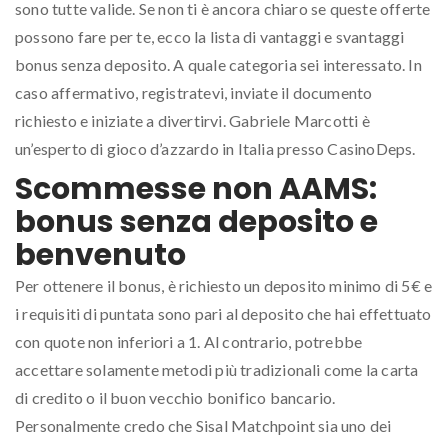
sono tutte valide. Se non ti è ancora chiaro se queste offerte
possono fare per te, ecco la lista di vantaggi e svantaggi
bonus senza deposito. A quale categoria sei interessato. In
caso affermativo, registratevi, inviate il documento
richiesto e iniziate a divertirvi. Gabriele Marcotti è
un’esperto di gioco d’azzardo in Italia presso CasinoDeps.
Scommesse non AAMS:
bonus senza deposito e
benvenuto
Per ottenere il bonus, è richiesto un deposito minimo di 5€ e
i requisiti di puntata sono pari al deposito che hai effettuato
con quote non inferiori a 1. Al contrario, potrebbe
accettare solamente metodi più tradizionali come la carta
di credito o il buon vecchio bonifico bancario.
Personalmente credo che Sisal Matchpoint sia uno dei