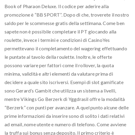
Book of Pharaon Deluxe. Il codice per aderire alla
promozione è “BB SPORT”. Dopo di che, troverete il nostro
saldo per le scommesse gratis della settimana. Come ben
sapete non è possibile completare il PT giocando alla
roulette, invece i termini e condizioni di CasinoYes
permettevano il completamento del wagering effettuando
le puntate al tavolo della roulette. Inoltre, le offerte
possono variare per fattori come il rollover, la quota
minima, validità e altri elementi da valutare prima di
decidere a quale sito iscriversi. Esempi di slot gamificate
sono Gerard’s Gambit che utilizza un sistema a livelli,
mentre Vikings Go Berzerk di Yggdrasil offre la modalità
“Berzerk” con punti per avanzare. A quel punto alcune delle
prime informazioni da inserire sono di solito i dati relativi
ad email, nome utente e numero di telefono. Come avviene
la truffa sui bonus senza deposito. Il primo criterio è