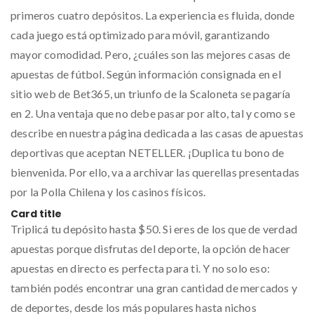
primeros cuatro depósitos. La experiencia es fluida, donde
cada juego está optimizado para móvil, garantizando
mayor comodidad. Pero, ¿cuáles son las mejores casas de
apuestas de fútbol. Según información consignada en el
sitio web de Bet365, un triunfo de la Scaloneta se pagaría
en 2. Una ventaja que no debe pasar por alto, tal y como se
describe en nuestra página dedicada a las casas de apuestas
deportivas que aceptan NETELLER. ¡Duplica tu bono de
bienvenida. Por ello, va a archivar las querellas presentadas
por la Polla Chilena y los casinos físicos.
Card title
Triplicá tu depósito hasta $50. Si eres de los que de verdad
apuestas porque disfrutas del deporte, la opción de hacer
apuestas en directo es perfecta para ti. Y no solo eso:
también podés encontrar una gran cantidad de mercados y
de deportes, desde los más populares hasta nichos