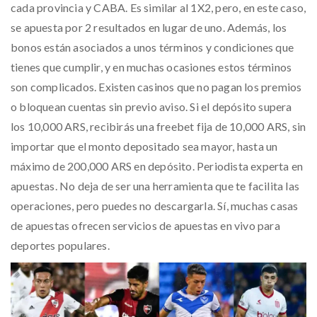
cada provincia y CABA. Es similar al 1X2, pero, en este caso,
se apuesta por 2 resultados en lugar de uno. Además, los
bonos están asociados a unos términos y condiciones que
tienes que cumplir, y en muchas ocasiones estos términos
son complicados. Existen casinos que no pagan los premios
o bloquean cuentas sin previo aviso. Si el depósito supera
los 10,000 ARS, recibirás una freebet fija de 10,000 ARS, sin
importar que el monto depositado sea mayor, hasta un
máximo de 200,000 ARS en depósito. Periodista experta en
apuestas. No deja de ser una herramienta que te facilita las
operaciones, pero puedes no descargarla. Sí, muchas casas
de apuestas ofrecen servicios de apuestas en vivo para
deportes populares.