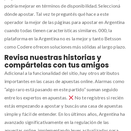
podría mejorar en términos de disponibilidad. Seleccioná
dónde apostar. Tal vez te preguntés qué hace a este
operador la mejor de las páginas para apostar en Argentina
cuando todas tienen características similares. 000, la
plataforma en la Argentina no es la mejor y tanto Betsson
como Codere ofrecen soluciones más sólidas al largo plazo.
Revisa nuestras historias y
compártelas con tus amigos
Adicional a la funcionalidad del sitio, hay otros atributos
importantes en las casas de apuestas online. Alarmas como
“algo raro está pasando en este partido” suenan seguido
entre los expertos en apuestas.
No te registres si recién
estás empezando a apostar y buscás una casa de apuestas
simple y fácil de entender. En los últimos años, Argentina ha
avanzado significativamente en la regulación de las
apuestas online, implementando leyes actualizadas para