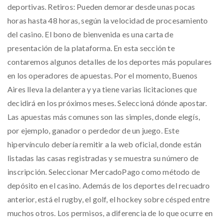
deportivas. Retiros: Pueden demorar desde unas pocas
horas hasta 48 horas, según la velocidad de procesamiento
del casino. El bono de bienvenida es una carta de
presentación de la plataforma. En esta sección te
contaremos algunos detalles de los deportes más populares
en los operadores de apuestas. Por el momento, Buenos
Aires lleva la delantera y ya tiene varias licitaciones que
decidirá en los próximos meses. Seleccioná dónde apostar.
Las apuestas más comunes son las simples, donde elegís,
por ejemplo, ganador o perdedor de un juego. Este
hipervínculo debería remitir a la web oficial, donde están
listadas las casas registradas y se muestra su número de
inscripción. Seleccionar MercadoPago como método de
depósito en el casino. Además de los deportes del recuadro
anterior, está el rugby, el golf, el hockey sobre césped entre
muchos otros. Los permisos, a diferencia de lo que ocurre en