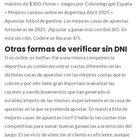
máximo de $300. Home » Juegos por Cointelegraph España
» Mejores casinos online en Argentina Abril 2025 »
Apuestas fútbol Argentina: Las mejores casas de apuestas
futboleras de 2025. ¡Apostar y ganar más con Bet365. En
esta sección, Codere se lleva un 4/5.
Otras formas de verificar sin DNI
Si es online, es betfun. Para una misma competencia
deportiva, es común encontrar cuotas diferentes en las
distintas casas de apuestas con las mejores cuotas que lo
cubren y por ello tiene gran importancia analizar las
razones y condicionamientos que han generado el
establecimiento de las mismas, especialmente en la casa de
apuestas en la que se pretenda apostar. En nuestra lista de
mejores casas de apuestas con F1 hallarás las cuotas más
competitivas para sumar buenas ganancias a la emoción del
juego. El servicio de atención al cliente es eficiente, aunque