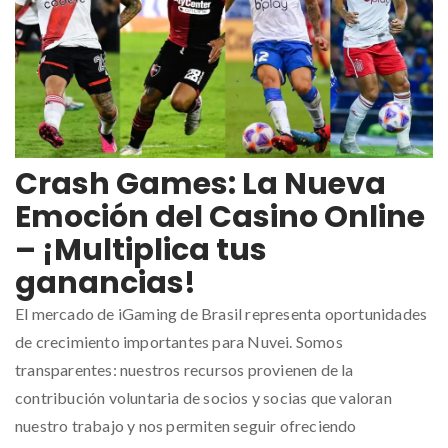
Crash Games: La Nueva
Emoción del Casino Online
– ¡Multiplica tus
ganancias!
El mercado de iGaming de Brasil representa oportunidades
de crecimiento importantes para Nuvei. Somos
transparentes: nuestros recursos provienen de la
contribución voluntaria de socios y socias que valoran
nuestro trabajo y nos permiten seguir ofreciendo