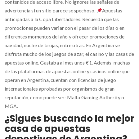
contenidos de acceso libre. No ignores las señales de
advertencia si un sitio parece sospechoso.
Apuestas
anticipadas a la Copa Libertadores. Recuerda que las
promociones pueden variar con el pasar de los días o en
diferentes momentos del año y ofrecer promociones de
navidad, noche de brujas, entre otras. En Argentina se
disfruta mucho de los juegos de azar, el casino y las casas de
apuestas online. Gastaba al mes unos €1. Además, muchas
de las plataformas de apuestas online y casinos online que
operan en Argentina, cuentan con licencias de juego
internacionales aprobadas por organismos de gran
reputación, como puede ser: Malta Gaming Authority o
MGA.
¿Sigues buscando la mejor
casa de apuestas