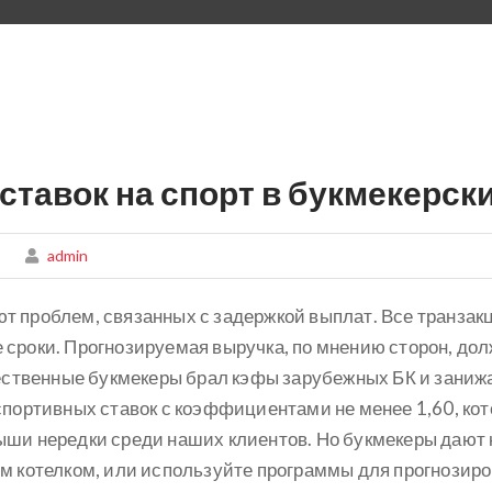
ставок на спорт в букмекерск
admin
т проблем, связанных с задержкой выплат. Все транзак
сроки. Прогнозируемая выручка, по мнению сторон, дол
чественные букмекеры брал кэфы зарубежных БК и заниж
спортивных ставок с коэффициентами не менее 1,60, ко
ши нередки среди наших клиентов. Но букмекеры дают к
м котелком, или используйте программы для прогнозир