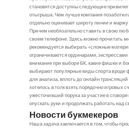
становятся доступны следующие привилеги
отыгрыша. Чем лучше компания позаботилас
отдельно оценивает широту линии и маржу 
Причем необязательно ставить в свою люби
своем телефоне. Здесь можно прочитать мно
рекомендуется выбирать «сложные материи»
ограничиваются ординарами, экспрессами 
внимание при выборе БК, какие фишки и бо
выбирают популярные виды спорта вроде фу
для анализа, вплоть до онлайн трансляций и
хотелось в толк взять порядочно игровых с
ужесточивший порука за участие в сговоре 
опускать руки и продолжать работать над с
Новости букмекеров
Наша задача заключается в том, чтобы про