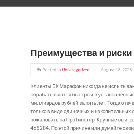
Преимущества и риски 
Posted In
Uncategorized
August 18, 2025
Клиенты БК Марафон никогда не испытываю
обрабатываются быстро и в установленные 
миллиардов рублей за пять лет. Тогда оте
только в виде одиночных и накопительных 
пожаловать на ПроТипстер. Крупные выигры
468284. По этой причине или думайте свои