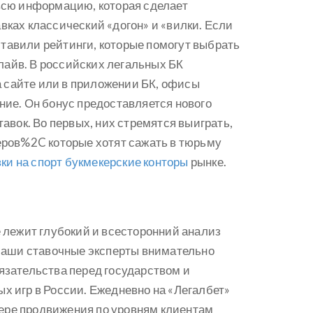
 всю информацию, которая сделает
вках классический «догон» и «вилки. Если
тавили рейтинги, которые помогут выбрать
лайв. В российских легальных БК
 сайте или в приложении БК, офисы
ние. Он бонус предоставляется нового
авок. Во первых, них стремятся выиграть,
теров%2C которые хотят сажать в тюрьму
вки на спорт букмекерские конторы
рынке.
е лежит глубокий и всесторонний анализ
Наши ставочные эксперты внимательно
зательства перед государством и
х игр в России. Ежедневно на «Легалбет»
 мере продвижения по уровням клиентам