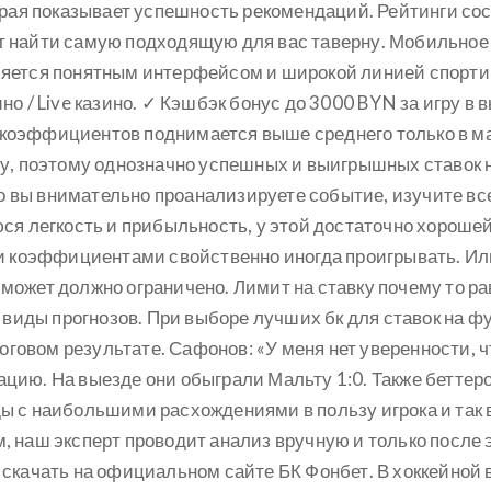
орая показывает успешность рекомендаций. Рейтинги со
 найти самую подходящую для вас таверну. Мобильное
ляется понятным интерфейсом и широкой линией спорти
 / Live казино. ✓ Кэшбэк бонус до 3000 BYN за игру в в
нь коэффициентов поднимается выше среднего только в 
ту, поэтому однозначно успешных и выигрышных ставок 
что вы внимательно проанализируете событие, изучите вс
ся легкость и прибыльность, у этой достаточно хороше
ми коэффициентами свойственно иногда проигрывать. 
жет должно ограничено. Лимит на ставку почему то равен
е виды прогнозов. При выборе лучших бк для ставок на 
тоговом результате. Сафонов: «У меня нет уверенности,
ию. На выезде они обыграли Мальту 1:0. Также беттер
 с наибольшими расхождениями в пользу игрока и так в
 наш эксперт проводит анализ вручную и только после 
скачать на официальном сайте БК Фонбет. В хоккейной 