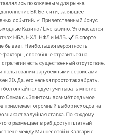
ставлялись по ключевым для рынка
 дополнение БК Бетсити, занявшее
вных событий. ✓ Приветственный бонус
ыходные Казино / Live казино. Это касается
матчах НБА, НХЛ, НФЛ и МЛБ.
В спорте
не бывает. Наибольшая вероятность
е факторы, способные отразиться на
й стратегии есть существенный отсутствие.
Или пользовании зарубежными сервисами
 20. Да, его нельзя просто так забрать,
футбол онлайн следует учитывать многие
 что Семак с «Зенитом» возьмёт седьмое
ов привлекает огромный выбор исходов на
озникает валуйная ставка. По каждому
этого размещает в раб доступ платный
встрече между Миннесотой и Калгари с