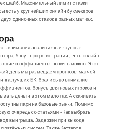
трех шайб. Максимальный лимит ставки
сы есть у крупнейших онлайн букмекеров
 двух одиночных ставок в разных матчах.
тора
 без внимания аналитиков и крупные
тора, бонус при регистрации , есть онлайн
хорошие коэффициенты, но жить можно. Этот
божий день мы размещаем прогнозы матчей
тинга лучших БК, брались во внимание
эффициентов, бонусы для новых игроков и
ывать деньги а этом мало так. А скачивать
доступны пари на базовые рынки. Помимо
ервую очередь со статьями «Как выбрать
вывод выигрыша. Задержки при выводе
 платёжных систем. Также беттеров