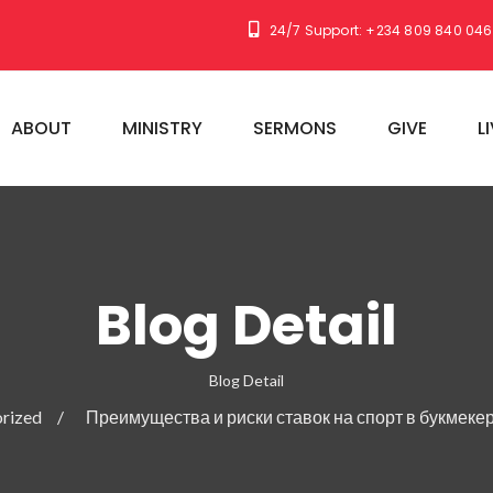
24/7 Support: +234 809 840 04
ABOUT
MINISTRY
SERMONS
GIVE
L
Blog Detail
Blog Detail
rized
Преимущества и риски ставок на спорт в букмеке