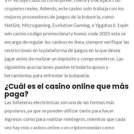
crupieres reales. Además, este casino solo trabaja con los
mejores proveedores de juegos de la industria, como
NetEnt, Microgaming, Evolution Gaming, e Yggdrasil. 1spin
win casino codigo promocional y bonus code 2025 esta se
encarga de regular los casinos en línea, siempre verifique las
restricciones en la plataforma de juegos en la que desea
jugar antes de realizar un depósito y comprometerse. Las
siguientes asociaciones pueden brindarte apoyo y
herramientas para enfrentar la ludopatía.
¿Cuál es el casino online que más
paga?
Las billeteras electrónicas son una de las formas más
populares, ya que se pueden utilizar tanto para hacer
ingresos como para realizar reintegros, mientras que cada
vez hay más casinos online con criptomonedas como