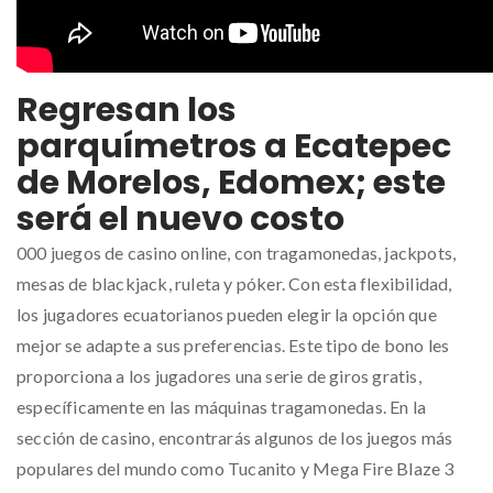
Regresan los
parquímetros a Ecatepec
de Morelos, Edomex; este
será el nuevo costo
000 juegos de casino online, con tragamonedas, jackpots,
mesas de blackjack, ruleta y póker. Con esta flexibilidad,
los jugadores ecuatorianos pueden elegir la opción que
mejor se adapte a sus preferencias. Este tipo de bono les
proporciona a los jugadores una serie de giros gratis,
específicamente en las máquinas tragamonedas. En la
sección de casino, encontrarás algunos de los juegos más
populares del mundo como Tucanito y Mega Fire Blaze 3