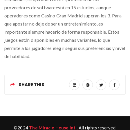
proveedores de softwareestá en 15 estudios, aunque
operadores como Casino Gran Madrid superan los 3. Para
que apostar no deje de ser un entretenimiento, es
importante siempre hacerlo de forma responsable. Estos
juegos están disponibles en muchas variantes, lo que
permite a los jugadores elegir según sus preferencias y nivel
de habilidad.
SHARE THIS
©2024
The Miracle House Intl.
All rights reserved.