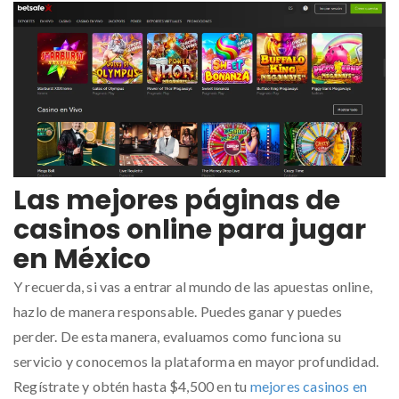
Las mejores páginas de
casinos online para jugar
en México
Y recuerda, si vas a entrar al mundo de las apuestas online,
hazlo de manera responsable. Puedes ganar y puedes
perder. De esta manera, evaluamos como funciona su
servicio y conocemos la plataforma en mayor profundidad.
Regístrate y obtén hasta $4,500 en tu
mejores casinos en