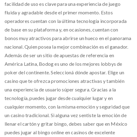
facilidad de uso es clave para una experiencia de juego
fluida y agradable desde el primer momento. Estos
operadores cuentan con la última tecnología incorporada
de base en su plataforma y, en ocasiones, cuentan con
bonos muy atractivos para abrirse un hueco en el panorama
nacional. Quien posea la mejor combinación es el ganador.
Además de ser un sitio de apuestas de referencia en
América Latina, Bodog es uno de los mejores lobbys de
poker del continente. Seleccioná dónde apostar. Elige un
casino que te ofrezca promociones atractivas y también
una experiencia de usuario súper segura. Gracias a la
tecnología, puedes jugar desde cualquier lugar y en
cualquier momento, con la misma emoción y seguridad que
un casino tradicional. Si alguna vez sentiste la emoción de
llenar el cartón y gritar bingo, debes saber que en México
puedes jugar al bingo online en casinos de excelente