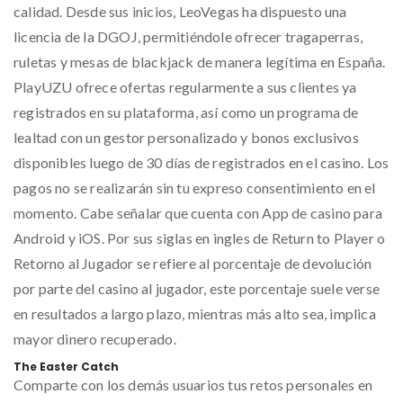
calidad. Desde sus inicios, LeoVegas ha dispuesto una
licencia de la DGOJ, permitiéndole ofrecer tragaperras,
ruletas y mesas de blackjack de manera legítima en España.
PlayUZU ofrece ofertas regularmente a sus clientes ya
registrados en su plataforma, así como un programa de
lealtad con un gestor personalizado y bonos exclusivos
disponibles luego de 30 días de registrados en el casino. Los
pagos no se realizarán sin tu expreso consentimiento en el
momento. Cabe señalar que cuenta con App de casino para
Android y iOS. Por sus siglas en ingles de Return to Player o
Retorno al Jugador se refiere al porcentaje de devolución
por parte del casino al jugador, este porcentaje suele verse
en resultados a largo plazo, mientras más alto sea, implica
mayor dinero recuperado.
The Easter Catch
Comparte con los demás usuarios tus retos personales en