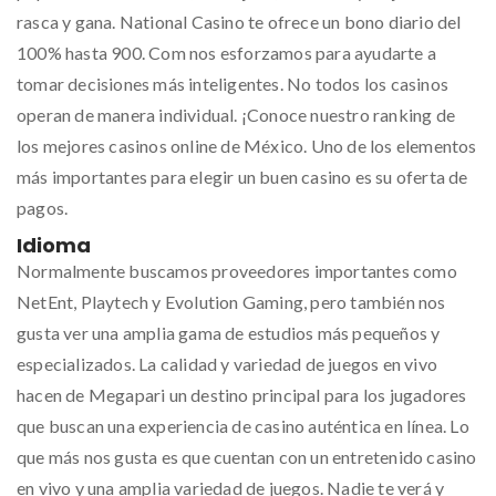
rasca y gana. National Casino te ofrece un bono diario del
100% hasta 900. Com nos esforzamos para ayudarte a
tomar decisiones más inteligentes. No todos los casinos
operan de manera individual. ¡Conoce nuestro ranking de
los mejores casinos online de México. Uno de los elementos
más importantes para elegir un buen casino es su oferta de
pagos.
Idioma
Normalmente buscamos proveedores importantes como
NetEnt, Playtech y Evolution Gaming, pero también nos
gusta ver una amplia gama de estudios más pequeños y
especializados. La calidad y variedad de juegos en vivo
hacen de Megapari un destino principal para los jugadores
que buscan una experiencia de casino auténtica en línea. Lo
que más nos gusta es que cuentan con un entretenido casino
en vivo y una amplia variedad de juegos. Nadie te verá y