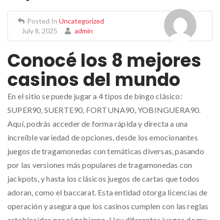
Posted In
Uncategorized
July 8, 2025
admin
Conocé los 8 mejores
casinos del mundo
En el sitio se puede jugar a 4 tipos de bingo clásico:
SUPER90, SUERTE90, FORTUNA90, YOBINGUERA90.
Aquí, podrás acceder de forma rápida y directa a una
increíble variedad de opciones, desde los emocionantes
juegos de tragamonedas con temáticas diversas, pasando
por las versiones más populares de tragamonedas con
jackpots, y hasta los clásicos juegos de cartas que todos
adoran, como el baccarat. Esta entidad otorga licencias de
operación y asegura que los casinos cumplen con las reglas
establecidas por el gobierno. Hay diferentes juegos de mx