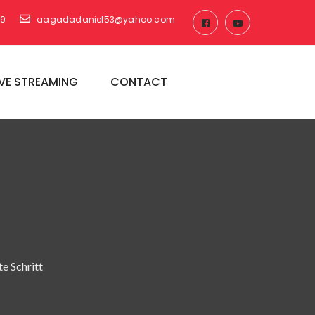
69
aagadadaniel53@yahoo.com
IVE STREAMING
CONTACT
te Schritt