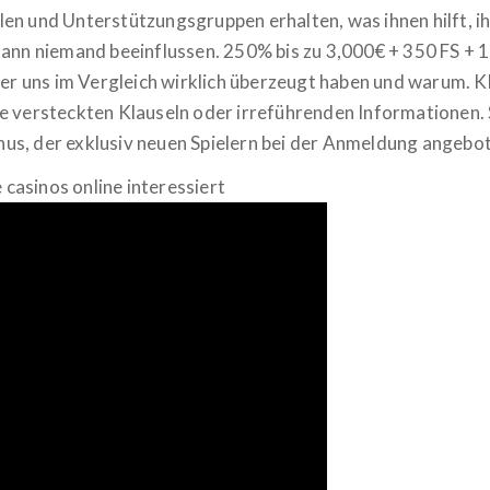
en und Unterstützungsgruppen erhalten, was ihnen hilft, ih
ann niemand beeinflussen. 250% bis zu 3,000€ + 350 FS + 1 
ter uns im Vergleich wirklich überzeugt haben und warum. Kl
ne versteckten Klauseln oder irreführenden Informationen
us, der exklusiv neuen Spielern bei der Anmeldung angebot