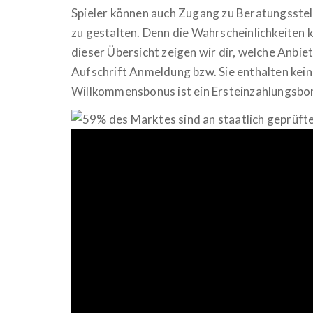
Spieler können auch Zugang zu Beratungsstell
zu gestalten. Denn die Wahrscheinlichkeiten k
dieser Übersicht zeigen wir dir, welche Anbie
Aufschrift Anmeldung bzw. Sie enthalten kei
Willkommensbonus ist ein Ersteinzahlungsbon