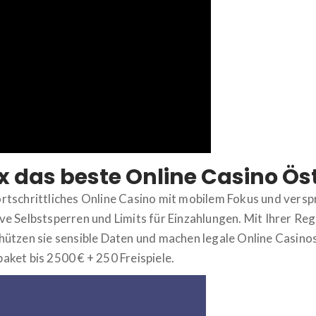
x das beste Online Casino Ös
 fortschrittliches Online Casino mit mobilem Fokus und versp
e Selbstsperren und Limits für Einzahlungen. Mit Ihrer Reg
ützen sie sensible Daten und machen legale Online Casinos
ket bis 2500 € + 250 Freispiele.