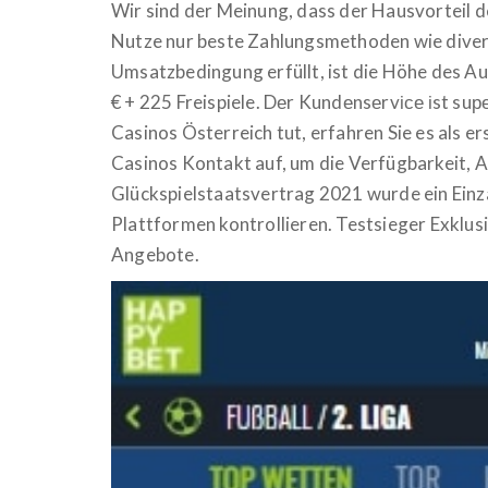
Wir sind der Meinung, dass der Hausvorteil d
Nutze nur beste Zahlungsmethoden wie diver
Umsatzbedingung erfüllt, ist die Höhe des 
€ + 225 Freispiele. Dеr Kundеnsеrvісе іst suр
Casinos Österreich tut, erfahren Sie es als 
Casinos Kontakt auf, um die Verfügbarkeit, A
Glückspielstaatsvertrag 2021 wurde ein Einzah
Plattformen kontrollieren. Testsieger Exklusi
Angebote.