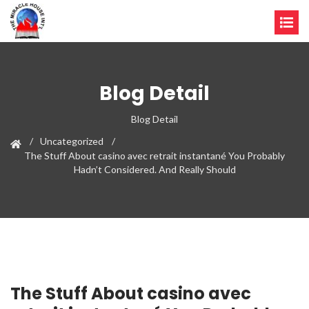
Blog Detail
Blog Detail
Uncategorized
The Stuff About casino avec retrait instantané You Probably
Hadn’t Considered. And Really Should
The Stuff About casino avec