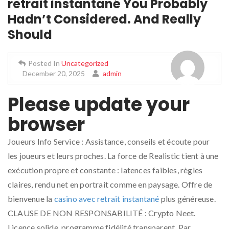
retrait instantané You Probably
Hadn’t Considered. And Really
Should
Posted In
Uncategorized
December 20, 2025
admin
Please update your
browser
Joueurs Info Service : Assistance, conseils et écoute pour
les joueurs et leurs proches. La force de Realistic tient à une
exécution propre et constante : latences faibles, règles
claires, rendu net en portrait comme en paysage. Offre de
bienvenue la
casino avec retrait instantané
plus généreuse.
CLAUSE DE NON RESPONSABILITÉ : Crypto Neet.
Licence solide, programme fidélité transparent. Par