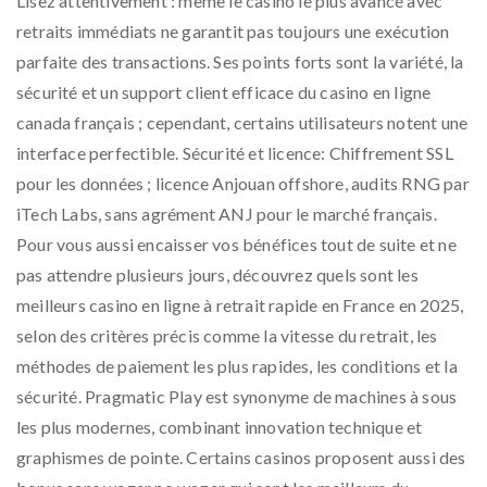
Lisez attentivement : même le casino le plus avancé avec
retraits immédiats ne garantit pas toujours une exécution
parfaite des transactions. Ses points forts sont la variété, la
sécurité et un support client efficace du casino en ligne
canada français ; cependant, certains utilisateurs notent une
interface perfectible. Sécurité et licence: Chiffrement SSL
pour les données ; licence Anjouan offshore, audits RNG par
iTech Labs, sans agrément ANJ pour le marché français.
Pour vous aussi encaisser vos bénéfices tout de suite et ne
pas attendre plusieurs jours, découvrez quels sont les
meilleurs casino en ligne à retrait rapide en France en 2025,
selon des critères précis comme la vitesse du retrait, les
méthodes de paiement les plus rapides, les conditions et la
sécurité. Pragmatic Play est synonyme de machines à sous
les plus modernes, combinant innovation technique et
graphismes de pointe. Certains casinos proposent aussi des