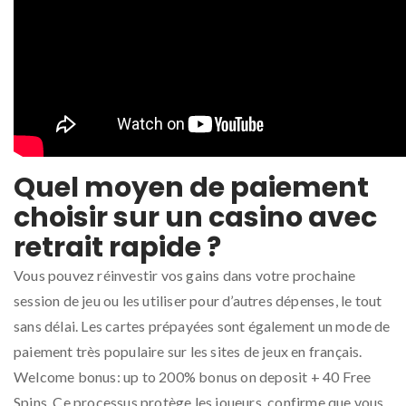
Quel moyen de paiement
choisir sur un casino avec
retrait rapide ?
Vous pouvez réinvestir vos gains dans votre prochaine
session de jeu ou les utiliser pour d’autres dépenses, le tout
sans délai. Les cartes prépayées sont également un mode de
paiement très populaire sur les sites de jeux en français.
Welcome bonus: up to 200% bonus on deposit + 40 Free
Spins. Ce processus protège les joueurs, confirme que vous