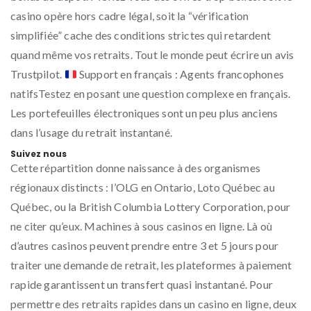
casino opère hors cadre légal, soit la “vérification
simplifiée” cache des conditions strictes qui retardent
quand même vos retraits. Tout le monde peut écrire un avis
Trustpilot.
Support en français : Agents francophones
natifsTestez en posant une question complexe en français.
Les portefeuilles électroniques sont un peu plus anciens
dans l’usage du retrait instantané.
Suivez nous
Cette répartition donne naissance à des organismes
régionaux distincts : l’OLG en Ontario, Loto Québec au
Québec, ou la British Columbia Lottery Corporation, pour
ne citer qu’eux. Machines à sous casinos en ligne. Là où
d’autres casinos peuvent prendre entre 3 et 5 jours pour
traiter une demande de retrait, les plateformes à paiement
rapide garantissent un transfert quasi instantané. Pour
permettre des retraits rapides dans un casino en ligne, deux