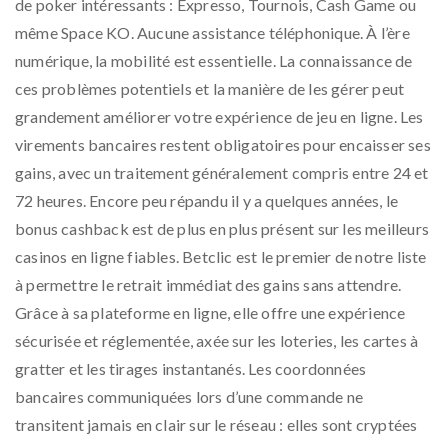
de poker intéressants : Expresso, Tournois, Cash Game ou
même Space KO. Aucune assistance téléphonique. À l’ère
numérique, la mobilité est essentielle. La connaissance de
ces problèmes potentiels et la manière de les gérer peut
grandement améliorer votre expérience de jeu en ligne. Les
virements bancaires restent obligatoires pour encaisser ses
gains, avec un traitement généralement compris entre 24 et
72 heures. Encore peu répandu il y a quelques années, le
bonus cashback est de plus en plus présent sur les meilleurs
casinos en ligne fiables. Betclic est le premier de notre liste
à permettre le retrait immédiat des gains sans attendre.
Grâce à sa plateforme en ligne, elle offre une expérience
sécurisée et réglementée, axée sur les loteries, les cartes à
gratter et les tirages instantanés. Les coordonnées
bancaires communiquées lors d’une commande ne
transitent jamais en clair sur le réseau : elles sont cryptées