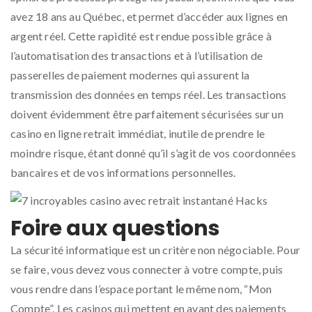
avez 18 ans au Québec, et permet d’accéder aux lignes en
argent réel. Cette rapidité est rendue possible grâce à
l’automatisation des transactions et à l’utilisation de
passerelles de paiement modernes qui assurent la
transmission des données en temps réel. Les transactions
doivent évidemment être parfaitement sécurisées sur un
casino en ligne retrait immédiat, inutile de prendre le
moindre risque, étant donné qu’il s’agit de vos coordonnées
bancaires et de vos informations personnelles.
Foire aux questions
La sécurité informatique est un critère non négociable. Pour
se faire, vous devez vous connecter à votre compte, puis
vous rendre dans l’espace portant le même nom, “Mon
Compte”. Les casinos qui mettent en avant des paiements