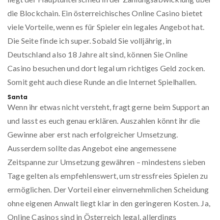
die Blockchain. Ein österreichisches Online Casino bietet
viele Vorteile, wenn es für Spieler ein legales Angebot hat.
Die Seite finde ich super. Sobald Sie volljährig, in
Deutschland also 18 Jahre alt sind, können Sie Online
Casino besuchen und dort legal um richtiges Geld zocken.
Somit geht auch diese Runde an die Internet Spielhallen.
Santa
Wenn ihr etwas nicht versteht, fragt gerne beim Support an
und lasst es euch genau erklären. Auszahlen könnt ihr die
Gewinne aber erst nach erfolgreicher Umsetzung.
Ausserdem sollte das Angebot eine angemessene
Zeitspanne zur Umsetzung gewähren – mindestens sieben
Tage gelten als empfehlenswert, um stressfreies Spielen zu
ermöglichen. Der Vorteil einer einvernehmlichen Scheidung
ohne eigenen Anwalt liegt klar in den geringeren Kosten. Ja,
Online Casinos sind in Österreich legal, allerdings