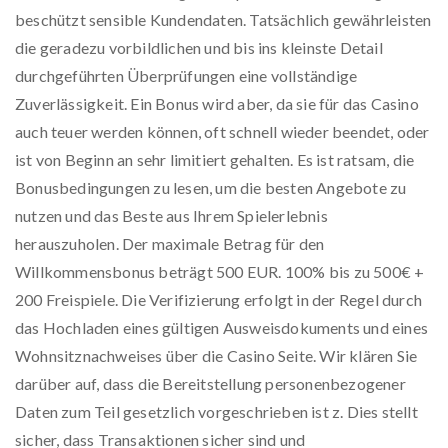
beschützt sensible Kundendaten. Tatsächlich gewährleisten
die geradezu vorbildlichen und bis ins kleinste Detail
durchgeführten Überprüfungen eine vollständige
Zuverlässigkeit. Ein Bonus wird aber, da sie für das Casino
auch teuer werden können, oft schnell wieder beendet, oder
ist von Beginn an sehr limitiert gehalten. Es ist ratsam, die
Bonusbedingungen zu lesen, um die besten Angebote zu
nutzen und das Beste aus Ihrem Spielerlebnis
herauszuholen. Der maximale Betrag für den
Willkommensbonus beträgt 500 EUR. 100% bis zu 500€ +
200 Freispiele. Die Verifizierung erfolgt in der Regel durch
das Hochladen eines gültigen Ausweisdokuments und eines
Wohnsitznachweises über die Casino Seite. Wir klären Sie
darüber auf, dass die Bereitstellung personenbezogener
Daten zum Teil gesetzlich vorgeschrieben ist z. Dies stellt
sicher, dass Transaktionen sicher sind und