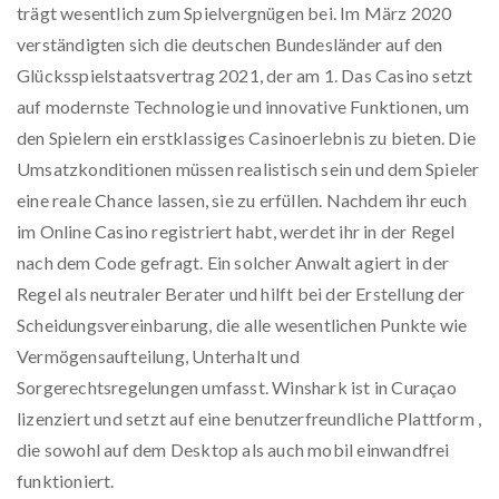
trägt wesentlich zum Spielvergnügen bei. Im März 2020
verständigten sich die deutschen Bundesländer auf den
Glücksspielstaatsvertrag 2021, der am 1. Das Casino setzt
auf modernste Technologie und innovative Funktionen, um
den Spielern ein erstklassiges Casinoerlebnis zu bieten. Die
Umsatzkonditionen müssen realistisch sein und dem Spieler
eine reale Chance lassen, sie zu erfüllen. Nachdem ihr euch
im Online Casino registriert habt, werdet ihr in der Regel
nach dem Code gefragt. Ein solcher Anwalt agiert in der
Regel als neutraler Berater und hilft bei der Erstellung der
Scheidungsvereinbarung, die alle wesentlichen Punkte wie
Vermögensaufteilung, Unterhalt und
Sorgerechtsregelungen umfasst. Winshark ist in Curaçao
lizenziert und setzt auf eine benutzerfreundliche Plattform ,
die sowohl auf dem Desktop als auch mobil einwandfrei
funktioniert.