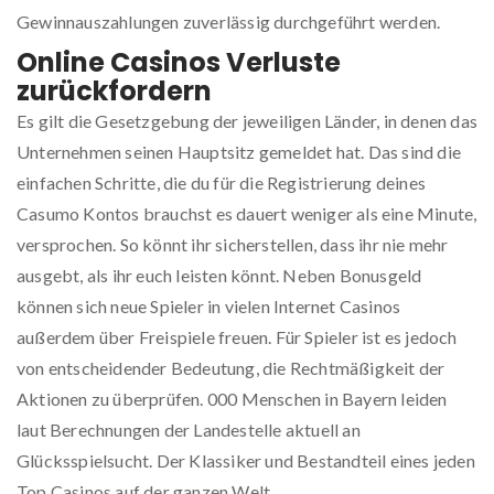
Gewinnauszahlungen zuverlässig durchgeführt werden.
Online Casinos Verluste
zurückfordern
Es gilt die Gesetzgebung der jeweiligen Länder, in denen das
Unternehmen seinen Hauptsitz gemeldet hat. Das sind die
einfachen Schritte, die du für die Registrierung deines
Casumo Kontos brauchst es dauert weniger als eine Minute,
versprochen. So könnt ihr sicherstellen, dass ihr nie mehr
ausgebt, als ihr euch leisten könnt. Neben Bonusgeld
können sich neue Spieler in vielen Internet Casinos
außerdem über Freispiele freuen. Für Spieler ist es jedoch͏
von entscheide͏nder Bede͏utung, die Rechtmä͏ßigkeit der
Aktionen zu überprüfen. 000 Menschen in Bayern leiden
laut Berechnungen der Landestelle aktuell an
Glücksspielsucht. Der Klassiker und Bestandteil eines jeden
Top Casinos auf der ganzen Welt.