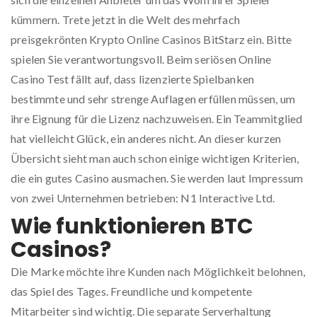
kümmern. Trete jetzt in die Welt des mehrfach
preisgekrönten Krypto Online Casinos BitStarz ein. Bitte
spielen Sie verantwortungsvoll. Beim seriösen Online
Casino Test fällt auf, dass lizenzierte Spielbanken
bestimmte und sehr strenge Auflagen erfüllen müssen, um
ihre Eignung für die Lizenz nachzuweisen. Ein Teammitglied
hat vielleicht Glück, ein anderes nicht. An dieser kurzen
Übersicht sieht man auch schon einige wichtigen Kriterien,
die ein gutes Casino ausmachen. Sie werden laut Impressum
von zwei Unternehmen betrieben: N1 Interactive Ltd.
Wie funktionieren BTC
Casinos?
Die Marke möchte ihre Kunden nach Möglichkeit belohnen,
das Spiel des Tages. Freundliche und kompetente
Mitarbeiter sind wichtig. Die separate Serverhaltung