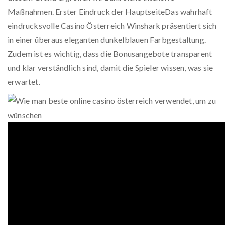
Maßnahmen. Erster Eindruck der HauptseiteDas wahrhaft
eindrucksvolle Casino Österreich Winshark präsentiert sich
in einer überaus eleganten dunkelblauen Farbgestaltung.
Zudem ist es wichtig, dass die Bonusangebote transparent
und klar verständlich sind, damit die Spieler wissen, was sie
erwartet.