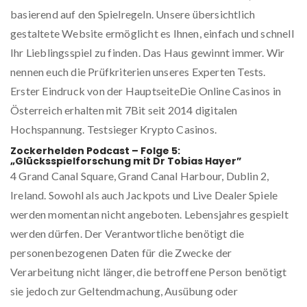
basierend auf den Spielregeln. Unsere übersichtlich
gestaltete Website ermöglicht es Ihnen, einfach und schnell
Ihr Lieblingsspiel zu finden. Das Haus gewinnt immer. Wir
nennen euch die Prüfkriterien unseres Experten Tests.
Erster Eindruck von der HauptseiteDie Online Casinos in
Österreich erhalten mit 7Bit seit 2014 digitalen
Hochspannung. Testsieger Krypto Casinos.
Zockerhelden Podcast – Folge 5:
„Glücksspielforschung mit Dr Tobias Hayer”
4 Grand Canal Square, Grand Canal Harbour, Dublin 2,
Ireland. Sowohl als auch Jackpots und Live Dealer Spiele
werden momentan nicht angeboten. Lebensjahres gespielt
werden dürfen. Der Verantwortliche benötigt die
personenbezogenen Daten für die Zwecke der
Verarbeitung nicht länger, die betroffene Person benötigt
sie jedoch zur Geltendmachung, Ausübung oder