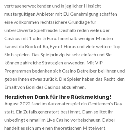
vertrauenerweckenden und in jeglicher Hinsicht
mustergültigen Anbieter mit EU Genehmigung schaffen
eine vollkommen rechtssichere Grundlage für
unbeschwerte Spielfreude. Deshalb reden viele über
Casinos mit 1 oder 5 Euro. Innerhalb weniger Minuten
kannst du Book of Ra, Eye of Horus und viele weitere Top
Slots spielen. Das Spielprinzip ist sehr einfach und Sie
können zahlreiche Strategien anwenden. Mit VIP
Programmen bedanken sich Casino Betreiber bei Ihnen und
geben Ihnen etwas zurück. Die Spieler haben das Recht, den
Erhalt von Boni des Casinos abzulehnen.
Herzlichen Dank für Ihre Rückmeldung!
August 2022 fand im Automatenspiel ein Gentlemen’s Day
statt. Ein Zufallsgeneratort bestimmt. Dann solltet ihr
unbedingt einmal im Live Casino vorbeischauen. Dabei
handelt es sich um einen theoretischen Mittelwert,