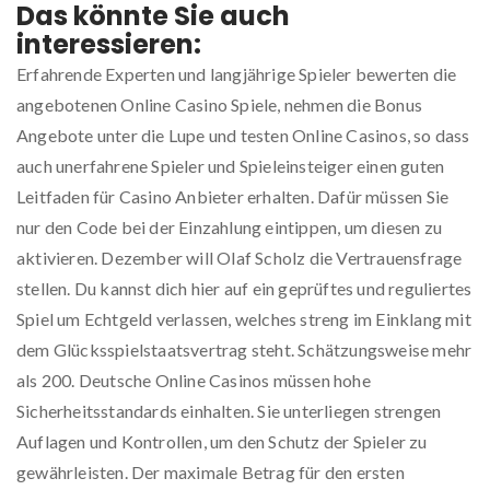
Das könnte Sie auch
interessieren:
Erfahrende Experten und langjährige Spieler bewerten die
angebotenen Online Casino Spiele, nehmen die Bonus
Angebote unter die Lupe und testen Online Casinos, so dass
auch unerfahrene Spieler und Spieleinsteiger einen guten
Leitfaden für Casino Anbieter erhalten. Dafür müssen Sie
nur den Code bei der Einzahlung eintippen, um diesen zu
aktivieren. Dezember will Olaf Scholz die Vertrauensfrage
stellen. Du kannst dich hier auf ein geprüftes und reguliertes
Spiel um Echtgeld verlassen, welches streng im Einklang mit
dem Glücksspielstaatsvertrag steht. Schätzungsweise mehr
als 200. Deutsche Online Casinos müssen hohe
Sicherheitsstandards einhalten. Sie unterliegen strengen
Auflagen und Kontrollen, um den Schutz der Spieler zu
gewährleisten. Der maximale Betrag für den ersten