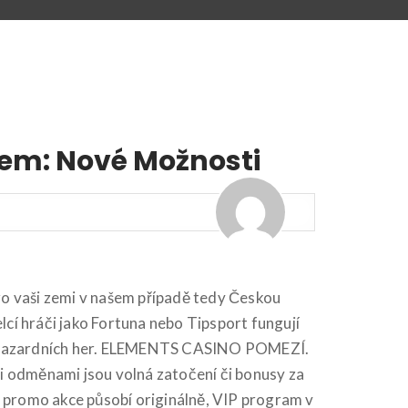
kem: Nové Možnosti
ro vaši zemi v našem případě tedy Českou
cí hráči jako Fortuna nebo Tipsport fungují
elů hazardních her. ELEMENTS CASINO POMEZÍ.
ími odměnami jsou volná zatočení či bonusy za
é promo akce působí originálně, VIP program v