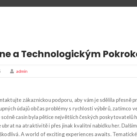
line a Technologickým Pokro
5
admin
taktujte zákaznickou podporu, aby vám je sdělila přesně p
pných údajů občas problémy s rychlostí výběrů, zatímco vel
é scéně casin byla pětice největších českých poskytovat
brat na atraktivitě i přes jinak kvalitní nabídku her. Dalš
 škodlivá. A world of exciting experiences awaits. Tematick