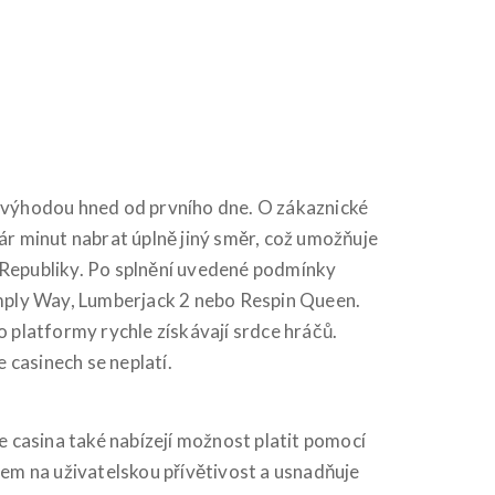
ní výhodou hned od prvního dne. O zákaznické
pár minut nabrat úplně jiný směr, což umožňuje
Republiky. Po splnění uvedené podmínky
imply Way, Lumberjack 2 nebo Respin Queen.
o platformy rychle získávají srdce hráčů.
 casinech se neplatí.
 casina také nabízejí možnost platit pomocí
em na uživatelskou přívětivost a usnadňuje