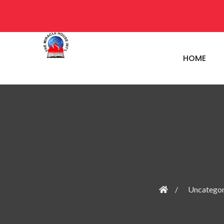
HOME
Uncategor