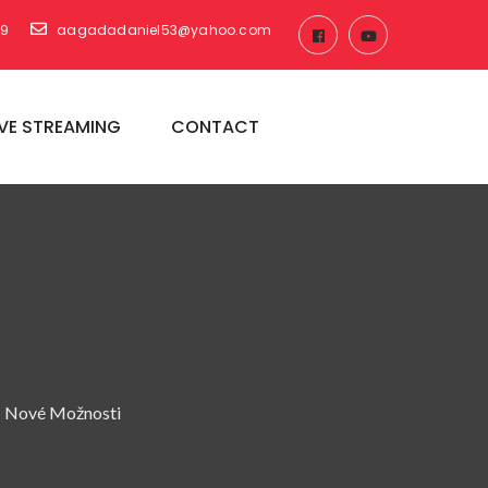
69
aagadadaniel53@yahoo.com
IVE STREAMING
CONTACT
: Nové Možnosti