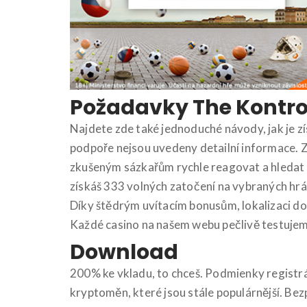
Požadavky The Kontro
Najdete zde také jednoduché návody, jak je z
podpoře nejsou uvedeny detailní informace. Zv
zkušeným sázkařům rychle reagovat a hledat 
získáš 333 volných zatočení na vybraných hr
Díky štědrým uvítacím bonusům, lokalizaci do 
Každé casino na našem webu pečlivě testujeme 
Download
200% ke vkladu, to chceš. Podmienky registrá
kryptoměn, které jsou stále populárnější. Be