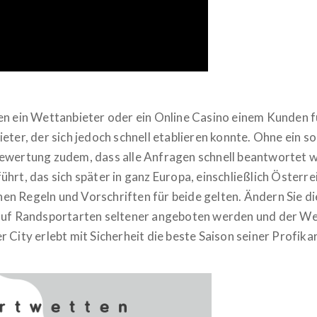
en ein Wettanbieter oder ein Online Casino einem Kunden f
eter, der sich jedoch schnell etablieren konnte. Ohne ein so
Bewertung zudem, dass alle Anfragen schnell beantwortet w
hrt, das sich später in ganz Europa, einschließlich Österrei
ichen Regeln und Vorschriften für beide gelten. Ändern Sie 
 auf Randsportarten seltener angeboten werden und der We
City erlebt mit Sicherheit die beste Saison seiner Profikarr