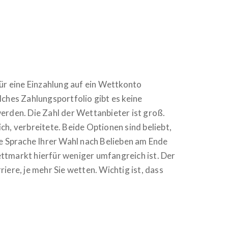
ür eine Einzahlung auf ein Wettkonto
lches Zahlungsportfolio gibt es keine
erden. Die Zahl der Wettanbieter ist groß.
ch, verbreitete. Beide Optionen sind beliebt,
die Sprache Ihrer Wahl nach Belieben am Ende
ttmarkt hierfür weniger umfangreich ist. Der
iere, je mehr Sie wetten. Wichtig ist, dass