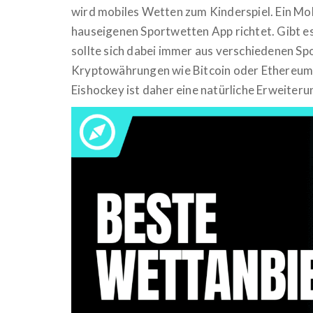
wird mobiles Wetten zum Kinderspiel. Ein Mobi
hauseigenen Sportwetten App richtet. Gibt e
sollte sich dabei immer aus verschiedenen S
Kryptowährungen wie Bitcoin oder Ethereum
Eishockey ist daher eine natürliche Erweiteru