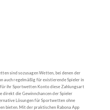
etten sind sozusagen Wetten, bei denen der
 auch regelmäßig für existierende Spieler in
ür ihr Sportwetten Konto diese Zahlungsart
ie direkt die Gewinnchancen der Spieler
lternative Lösungen für Sportwetten ohne
ten bieten. Mit der praktischen Rabona App