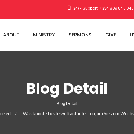
24/7 Support: +234 809 840 04
ABOUT
MINISTRY
SERMONS
GIVE
L
Blog Detail
Blog Detail
rized
Was könnte beste wettanbieter tun, um Sie zum Wech