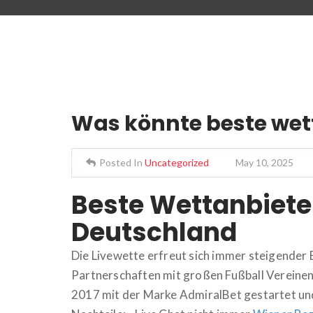
Was könnte beste wet
Posted In
Uncategorized
May 10, 2025
Beste Wettanbieter
Deutschland
Die Livewette erfreut sich immer steigender 
Partnerschaften mit großen Fußball Vereinen
2017 mit der Marke AdmiralBet gestartet und